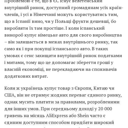
Проблемою є те, що в ЄС існує велетенський
внутрішній ринок, доступний громадянам усіх країн-
членів, і усі в Німеччині можуть користуватись тим,
що в Іспанії вино, чи у Польщі фрукти дешевші, бо
виробляти їх там простіше. І коли іспанський
винороб купує німецьке авто для свого виробництва
– він залишається в межах внутрішнього ринку, так
само як і при покупці іспанського авто. В таких
умовах є сенс захищати внутрішній ринок податками
і митами, тому що це допомагає зберегти гроші у
власній економіці, не перекладаючи на споживачів
додаткових витрат.
Коли ж українець купує товар з Європи, Китаю чи
США, він не отримує жодних переваг єдиного ринку,
однак мусить платити за правилами, розробленими
для інших умов. При середньому доході у 20 000
гривень на місяць AliExpress або Shein часто є
єдиним доступним способом придбати широкий