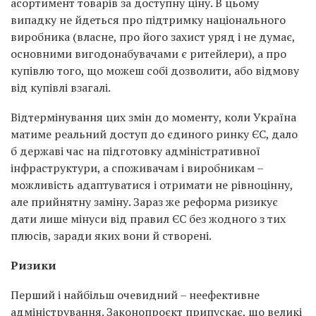
асортимент товарів за доступну ціну. В цьому
випадку не йдеться про підтримку національного
виробника (власне, про його захист уряд і не думає,
основними вигодонабувачами є ритейлери), а про
купівлю того, що можеш собі дозволити, або відмову
від купівлі взагалі.
Відтермінування цих змін до моменту, коли Україна
матиме реальний доступ до єдиного ринку ЄС, дало
б державі час на підготовку адміністративної
інфраструктури, а споживачам і виробникам –
можливість адаптуватися і отримати не рівноцінну,
але прийнятну заміну. Зараз же реформа ризикує
дати лише мінуси від правил ЄС без жодного з тих
плюсів, заради яких вони й створені.
Ризики
Перший і найбільш очевидний – неефективне
адміністрування. Законопроєкт припускає, що великі