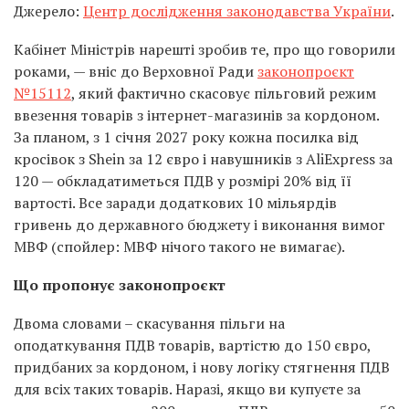
Джерело:
Центр дослідження законодавства України
.
Кабінет Міністрів нарешті зробив те, про що говорили
роками, — вніс до Верховної Ради
законопроєкт
№15112
, який фактично скасовує пільговий режим
ввезення товарів з інтернет-магазинів за кордоном.
За планом, з 1 січня 2027 року кожна посилка від
кросівок з Shein за 12 євро і навушників з AliExpress за
120 — обкладатиметься ПДВ у розмірі 20% від її
вартості. Все заради додаткових 10 мільярдів
гривень до державного бюджету і виконання вимог
МВФ (спойлер: МВФ нічого такого не вимагає).
Що пропонує законопроєкт
Двома словами – скасування пільги на
оподаткування ПДВ товарів, вартістю до 150 євро,
придбаних за кордоном, і нову логіку стягнення ПДВ
для всіх таких товарів. Наразі, якщо ви купуєте за