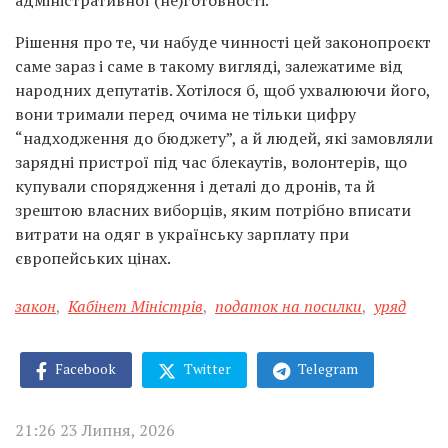
адміністративної (не)готовності.
Рішення про те, чи набуде чинності цей законопроєкт
саме зараз і саме в такому вигляді, залежатиме від
народних депутатів. Хотілося б, щоб ухвалюючи його,
вони тримали перед очима не тільки цифру
“надходження до бюджету”, а й людей, які замовляли
зарядні пристрої під час блекаутів, волонтерів, що
купували спорядження і деталі до дронів, та й
зрештою власних виборців, яким потрібно вписати
витрати на одяг в українську зарплату при
європейських цінах.
закон
,
Кабінет Міністрів
,
податок на посилки
,
уряд
Facebook
Twitter
Telegram
21:26 23 Липня, 2026