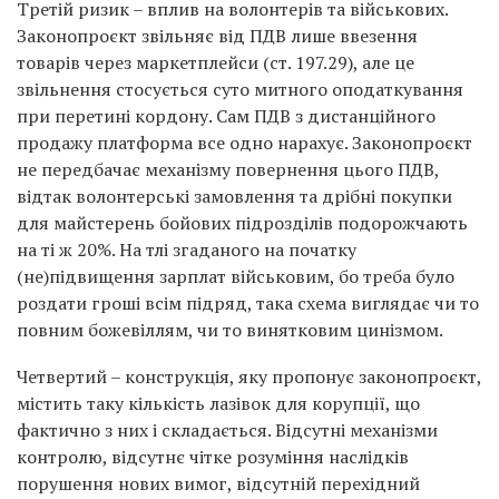
Третій ризик – вплив на волонтерів та військових.
Законопроєкт звільняє від ПДВ лише ввезення
товарів через маркетплейси (ст. 197.29), але це
звільнення стосується суто митного оподаткування
при перетині кордону. Сам ПДВ з дистанційного
продажу платформа все одно нарахує. Законопроєкт
не передбачає механізму повернення цього ПДВ,
відтак волонтерські замовлення та дрібні покупки
для майстерень бойових підрозділів подорожчають
на ті ж 20%. На тлі згаданого на початку
(не)підвищення зарплат військовим, бо треба було
роздати гроші всім підряд, така схема виглядає чи то
повним божевіллям, чи то винятковим цинізмом.
Четвертий – конструкція, яку пропонує законопроєкт,
містить таку кількість лазівок для корупції, що
фактично з них і складається. Відсутні механізми
контролю, відсутнє чітке розуміння наслідків
порушення нових вимог, відсутній перехідний