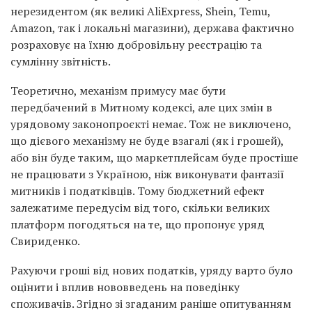
нерезидентом (як великі AliExpress, Shein, Temu,
Amazon, так і локальні магазини), держава фактично
розраховує на їхню добровільну реєстрацію та
сумлінну звітність.
Теоретично, механізм примусу має бути
передбачений в Митному кодексі, але цих змін в
урядовому законопроєкті немає. Тож не виключено,
що дієвого механізму не буде взагалі (як і грошей),
або він буде таким, що маркетплейсам буде простіше
не працювати з Україною, ніж виконувати фантазії
митників і податківців. Тому бюджетний ефект
залежатиме передусім від того, скільки великих
платформ погодяться на те, що пропонує уряд
Свириденко.
Рахуючи гроші від нових податків, уряду варто було
оцінити і вплив нововведень на поведінку
споживачів. Згідно зі згаданим раніше опитуванням