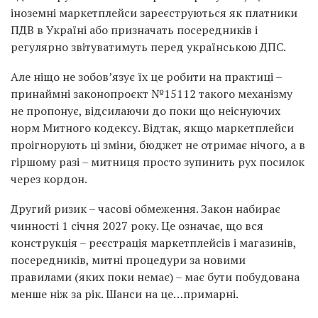
іноземні маркетплейси зареєструються як платники
ПДВ в Україні або призначать посередників і
регулярно звітуватимуть перед українською ДПС.
Але ніщо не зобов’язує їх це робити на практиці –
принаймні законопроєкт №15112 такого механізму
не пропонує, відсилаючи до поки що неіснуючих
норм Митного кодексу. Відтак, якщо маркетплейси
проігнорують ці зміни, бюджет не отримає нічого, а в
гіршому разі – митниця просто зупинить рух посилок
через кордон.
Другий ризик – часові обмеження. Закон набирає
чинності 1 січня 2027 року. Це означає, що вся
конструкція – реєстрація маркетплейсів і магазинів,
посередників, митні процедури за новими
правилами (яких поки немає) – має бути побудована
менше ніж за рік. Шанси на це…примарні.