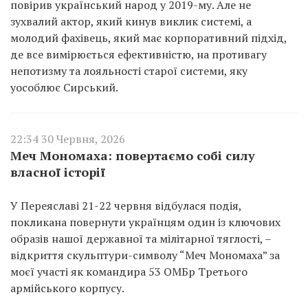
повірив український народ у 2019-му. Але не
зухвалий актор, який кинув виклик системі, а
молодий фахівець, який має корпоративний підхід,
де все вимірюється ефективністю, на противагу
непотизму та лояльності старої системи, яку
уособлює Сирський.
22:34 30 Червня, 2026
Меч Мономаха: повертаємо собі силу
власної історії
У Переяславі 21-22 червня відбулася подія,
покликана повернути українцям один із ключових
образів нашої державної та мілітарної тяглості, –
відкриття скульптури-символу “Меч Мономаха” за
моєї участі як командира 53 ОМБр Третього
армійського корпусу.