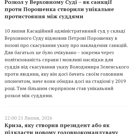
Розкол у Верховному Суді – як санкції
проти Порошенка створили унікальне
протистояння між суддями
10 липня Касаційний адміністративний суд у складі
Верховного Суду відмовив Петрові Порошенку в
позові про скасування указу про накладення санкцій.
Для багатьох це було очікувано – зокрема через
політизованість справи і можливі наслідки для
суддів від скасування указу Володимира Зеленського
проти людини, яку він досі бачить своїм головним
опонентом, наче вони обидва досі на стадіоні у 2019
році. Тим більшим сюрпризом став унікальний
розкол між суддями.
22:00 21 Липня, 2026
Криза, яку створив президент або як
підкласти новому головнокомандувачу