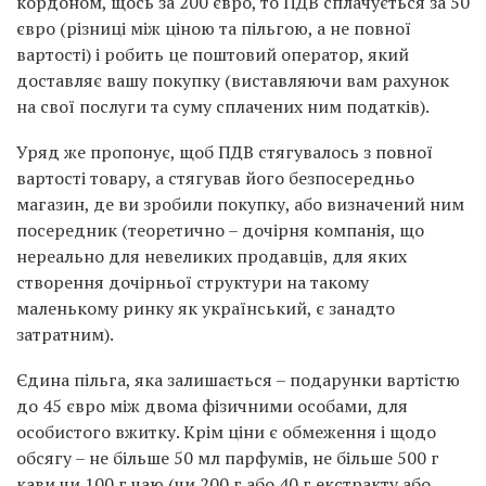
кордоном, щось за 200 євро, то ПДВ сплачується за 50
євро (різниці між ціною та пільгою, а не повної
вартості) і робить це поштовий оператор, який
доставляє вашу покупку (виставляючи вам рахунок
на свої послуги та суму сплачених ним податків).
Уряд же пропонує, щоб ПДВ стягувалось з повної
вартості товару, а стягував його безпосередньо
магазин, де ви зробили покупку, або визначений ним
посередник (теоретично – дочірня компанія, що
нереально для невеликих продавців, для яких
створення дочірньої структури на такому
маленькому ринку як український, є занадто
затратним).
Єдина пільга, яка залишається – подарунки вартістю
до 45 євро між двома фізичними особами, для
особистого вжитку. Крім ціни є обмеження і щодо
обсягу – не більше 50 мл парфумів, не більше 500 г
кави чи 100 г чаю (чи 200 г або 40 г екстракту або