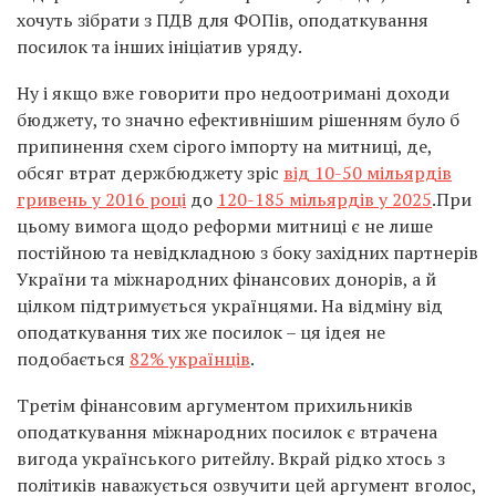
хочуть зібрати з ПДВ для ФОПів, оподаткування
посилок та інших ініціатив уряду.
Ну і якщо вже говорити про недоотримані доходи
бюджету, то значно ефективнішим рішенням було б
припинення схем сірого імпорту на митниці, де,
обсяг втрат держбюджету зріс
від 10-50 мільярдів
гривень у 2016 році
до
120-185 мільярдів у 2025
.При
цьому вимога щодо реформи митниці є не лише
постійною та невідкладною з боку західних партнерів
України та міжнародних фінансових донорів, а й
цілком підтримується українцями. На відміну від
оподаткування тих же посилок – ця ідея не
подобається
82% українців
.
Третім фінансовим аргументом прихильників
оподаткування міжнародних посилок є втрачена
вигода українського ритейлу. Вкрай рідко хтось з
політиків наважується озвучити цей аргумент вголос,