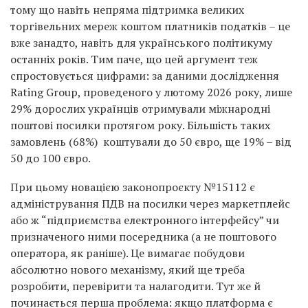
тому що навіть непряма підтримка великих
торгівельних мереж коштом платників податків – це
вже занадто, навіть для українського політикуму
останніх років. Тим паче, що цей аргумент теж
спростовується цифрами: за даними дослідження
Rating Group, проведеного у лютому 2026 року, лише
29% дорослих українців отримували міжнародні
поштові посилки протягом року. Більшість таких
замовлень (68%) коштували до 50 євро, ще 19% – від
50 до 100 євро.
При цьому новацією законопроєкту №15112 є
адміністрування ПДВ на посилки через маркетплейс
або ж “підприємства електронного інтерфейсу” чи
призначеного ними посередника (а не поштового
оператора, як раніше). Це вимагає побудови
абсолютно нового механізму, який ще треба
розробити, перевірити та налагодити. Тут же й
починається перша проблема: якщо платформа є