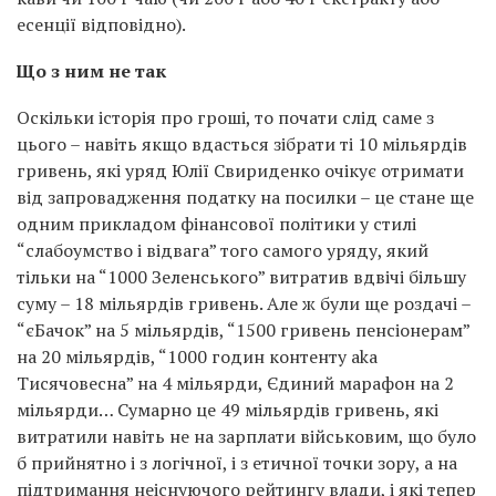
есенції відповідно).
Що з ним не так
Оскільки історія про гроші, то почати слід саме з
цього – навіть якщо вдасться зібрати ті 10 мільярдів
гривень, які уряд Юлії Свириденко очікує отримати
від запровадження податку на посилки – це стане ще
одним прикладом фінансової політики у стилі
“слабоумство і відвага” того самого уряду, який
тільки на “1000 Зеленського” витратив вдвічі більшу
суму – 18 мільярдів гривень. Але ж були ще роздачі –
“єБачок” на 5 мільярдів, “1500 гривень пенсіонерам”
на 20 мільярдів, “1000 годин контенту aka
Тисячовесна” на 4 мільярди, Єдиний марафон на 2
мільярди… Сумарно це 49 мільярдів гривень, які
витратили навіть не на зарплати військовим, що було
б прийнятно і з логічної, і з етичної точки зору, а на
підтримання неіснуючого рейтингу влади, і які тепер