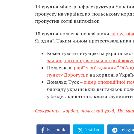
13 грудня міністр інфраструктури Україн
пропуску на українсько-польському кордон
пропустив сотні вантажівок.
18 грудня польські перевізники
знову заб
Ягодин”. Таким чином протестувальники п
Коментуючи ситуацію на українсько
заявив, що сподівається на розблок
Польські а
грарії з об’єднання “Об’є
пункту Дорогуськ
на кордоні з Украї
Дональд Туск –
лідер опозиційної по
блокаду українських вантажівок пол
у бездіяльності та закликав зупинити
блокування
,
кордон
,
польський уряд
,
Польщ
Facebook
Twitter
Telegr