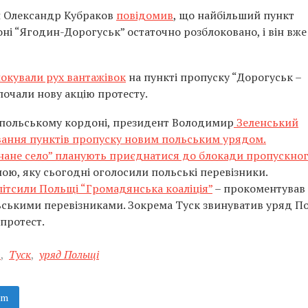
и Олександр Кубраков
повідомив
, що найбільший пункт
і “Ягодин-Дорогуськ” остаточно розблоковано, і він вже
локували рух вантажівок
на пункті пропуску “Дорогуськ –
очали нову акцію протесту.
-польському кордоні, президент Володимир
Зеленський
ування пунктів пропуску новим польським урядом.
днане село” планують приєднатися до блокади пропускно
ною, яку сьогодні оголосили польські перевізники.
літсили Польщі “Громадянська коаліція”
– прокоментував
ьськими перевізниками. Зокрема Туск звинуватив уряд П
 протест.
а
,
Туск
,
уряд Польщі
am