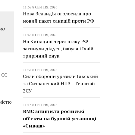
11:58 8 СЕРПНЯ, 2026
Нова Зеландія оголосила про
новий пакет санкцій проти РФ
мо
11:46 8 СЕРПНЯ, 2026
На Київщині через атаку РФ
загинули дідусь, бабуся і їхній
трирічний онук
11:32 8 СЕРПНЯ, 2026
 ЄС
Сили оборони уразили Ільський
та Сизранський НПЗ – Генштаб
ЗСУ
ністю
11:13 8 СЕРПНЯ, 2026
ВМС знищили російські
об’єкти на буровій установці
«Сиваш»