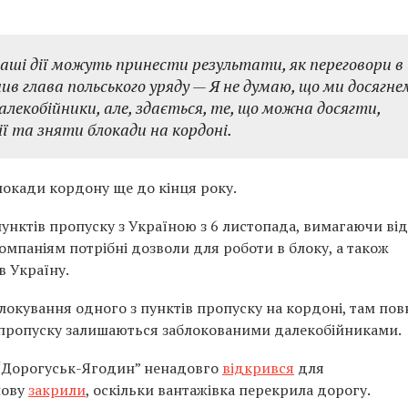
наші дії можуть принести результати, як переговори в
ачив глава польського уряду — Я не думаю, що ми досягне
алекобійники, але, здається, те, що можна досягти,
ї та зняти блокади на кордоні.
блокади кордону ще до кінця року.
унктів пропуску з Україною з 6 листопада, вимагаючи від
омпаніям потрібні дозволи для роботи в блоку, а також
в Україну.
окування одного з пунктів пропуску на кордоні, там пов
 пропуску залишаються заблокованими далекобійниками.
 “Дорогуськ-Ягодин” ненадовго
відкрився
для
нову
закрили
, оскільки вантажівка перекрила дорогу.