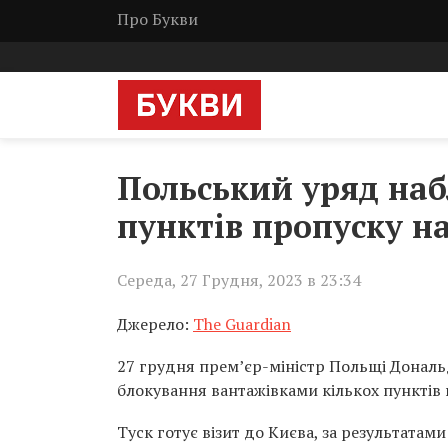
Про Букви
Польський уряд наб
пунктів пропуску н
Середа, 27 Грудня, 2023 в 23:34
Джерело:
The Guardian
27 грудня прем’єр-міністр Польщі Дональ
блокування вантажівками кількох пунктів 
Туск готує візит до Києва, за результата