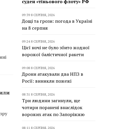
суден «тіньового флоту» РФ
09:39 8 СЕРПНЯ, 2026
Дощі та грози: погода в Україні
на 8 серпня
09:24 8 СЕРПНЯ, 2026
Цієї ночі не було збито жодної
ворожої балістичної ракети
нні
09:08 8 СЕРПНЯ, 2026
Дрони атакували два НПЗ в
Росії: виникли пожежі
сили
08:31 8 СЕРПНЯ, 2026
Три людини загинули, ще
чотири поранені внаслідок
зру
ворожих атак по Запоріжжю
08:11 8 СЕРПНЯ, 2026