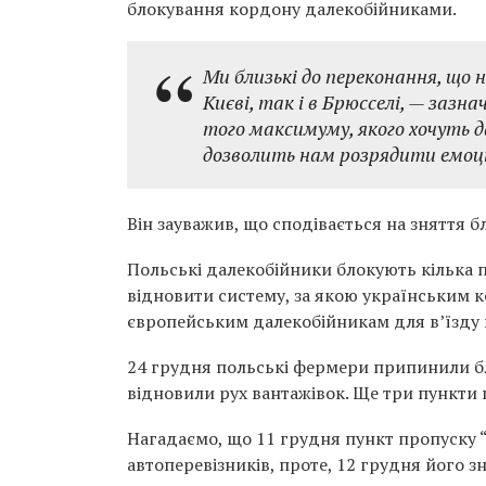
блокування кордону далекобійниками.
Ми близькі до переконання, що 
Києві, так і в Брюсселі, — зазн
того максимуму, якого хочуть д
дозволить нам розрядити емоці
Він зауважив, що сподівається на зняття 
Польські далекобійники блокують кілька п
відновити систему, за якою українським к
європейським далекобійникам для в’їзду 
24 грудня польські фермери припинили бл
відновили рух вантажівок. Ще три пункти
Нагадаємо, що 11 грудня пункт пропуску
автоперевізників, проте, 12 грудня його з