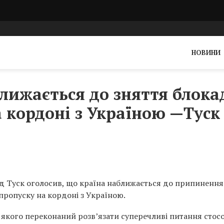
НОВИНИ
лижається до зняття блока
а кордоні з Україною —Туск
д Туск оголосив, що країна наближається до припинення
пропуску на кордоні з Україною.
ми якого переконаний розв’язати суперечливі питання стос