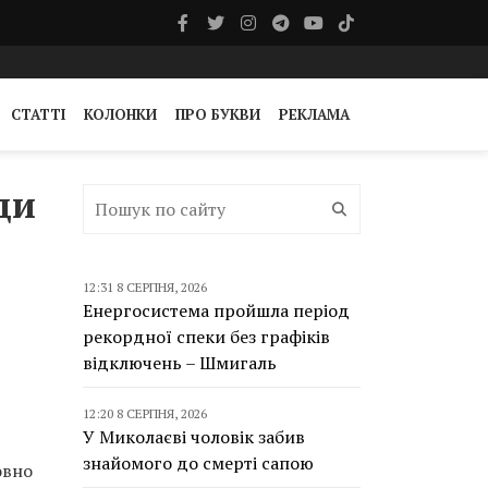
СТАТТІ
КОЛОНКИ
ПРО БУКВИ
РЕКЛАМА
ди
12:31 8 СЕРПНЯ, 2026
Енергосистема пройшла період
рекордної спеки без графіків
відключень – Шмигаль
12:20 8 СЕРПНЯ, 2026
У Миколаєві чоловік забив
знайомого до смерті сапою
овно