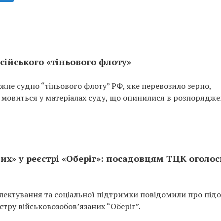
сійського «тіньового флоту»
не судно “тіньового флоту” РФ, яке перевозило зерно,
 мовиться у матеріалах суду, що опинилися в розпорядже
их» у реєстрі «Оберіг»: посадовцям ТЦК оголо
ектування та соціальної підтримки повідомили про підо
тру військовозобов’язаних “Оберіг”.