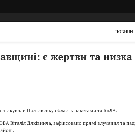
НОВИНИ
авщині: є жертви та низка
ка атакували Полтавську область ракетами та БпЛА.
ВА Віталія Дяківнича, зафіксовано прямі влучання та па
айоні.