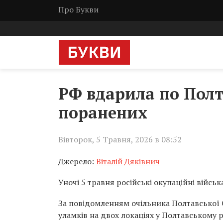
Про Букви
РФ вдарила по Полт
поранених
Вівторок, 5 Травня, 2026 в 08:52
Джерело:
Віталій Дяківнич
Уночі 5 травня російські окупаційні війсь
За повідомленням очільника Полтавської О
уламків на двох локаціях у Полтавському р