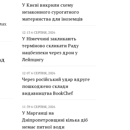
У Києві викрили схему
незаконного сурогатного
материнства для іноземців
лах
12:13 6 СЕРПНЯ, 2026
У Німеччині закликають
терміново скликати Раду
нацбезпеки через дрон у
ад
Лейпцигу
12:07 6 СЕРПНЯ, 2026
Через російський удар вдруге
пошкоджено склади
видавництва BookChef
11:39 6 СЕРПНЯ, 2026
У Марганці на
Дніпропетровщині кілька діб
немає питної води