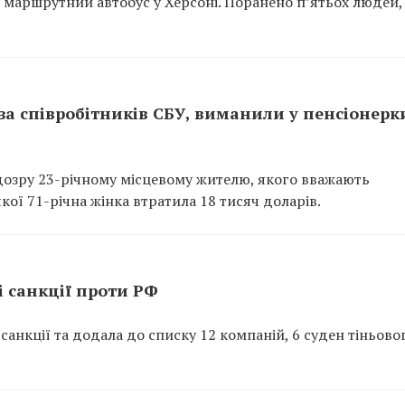
м маршрутний автобус у Херсоні. Поранено п’ятьох людей,
 за співробітників СБУ, виманили у пенсіонерк
дозру 23-річному місцевому жителю, якого вважають
ої 71-річна жінка втратила 18 тисяч доларів.
 санкції проти РФ
анкції та додала до списку 12 компаній, 6 суден тіньово