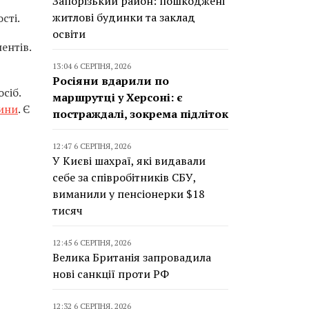
Запорізький район: пошкоджені
житлові будинки та заклад
сті.
освіти
ентів.
13:04 6 СЕРПНЯ, 2026
Росіяни вдарили по
сіб.
маршрутці у Херсоні: є
щини
. Є
постраждалі, зокрема підліток
12:47 6 СЕРПНЯ, 2026
У Києві шахраї, які видавали
себе за співробітників СБУ,
виманили у пенсіонерки $18
тисяч
12:45 6 СЕРПНЯ, 2026
Велика Британія запровадила
нові санкції проти РФ
12:32 6 СЕРПНЯ, 2026