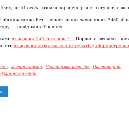
блих, ще 31 особа зазнала поранень різного ступеня важко
підприємство. Без газопостачання залишилися 3480 абон
уру”, – повідомив Дяківнич.
иками
атакували Київську область.
Поранень зазнали троє о
упанти
атакували низку населених пунктів Дніпропетров
внич
,
злочини росіян
,
Полтавська область
,
Полтавщина
,
-Українська війна
am