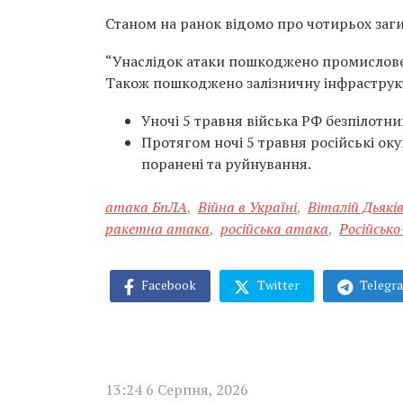
Станом на ранок відомо про чотирьох заги
“Унаслідок атаки пошкоджено промислове 
Також пошкоджено залізничну інфраструкт
Уночі 5 травня війська РФ безпілотн
Протягом ночі 5 травня російські ок
поранені та руйнування.
атака БпЛА
,
Війна в Україні
,
Віталій Дьякі
ракетна атака
,
російська атака
,
Російсько
Facebook
Twitter
Telegr
13:24 6 Серпня, 2026