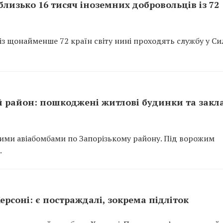
лизько 16 тисяч іноземних добровольців із 72
із щонайменше 72 країн світу нині проходять службу у Си
 район: пошкоджені житлові будинки та закл
ними авіабомбами по Запорізькому району. Під ворожим
.
рсоні: є постраждалі, зокрема підліток