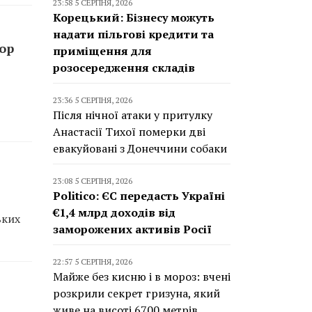
23:58 5 СЕРПНЯ, 2026
Корецький: Бізнесу можуть
надати пільгові кредити та
top
приміщення для
розосередження складів
23:36 5 СЕРПНЯ, 2026
Після нічної атаки у притулку
Анастасії Тихої померки дві
евакуйовані з Донеччини собаки
23:08 5 СЕРПНЯ, 2026
Politico: ЄС передасть Україні
€1,4 млрд доходів від
ьких
заморожених активів Росії
22:57 5 СЕРПНЯ, 2026
Майже без кисню і в мороз: вчені
розкрили секрет гризуна, який
живе на висоті 6700 метрів