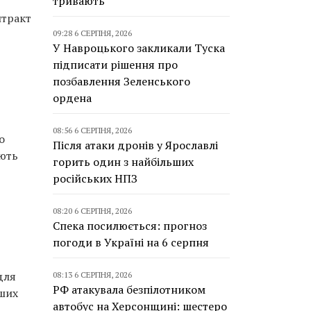
тривають
нтракт
09:28 6 СЕРПНЯ, 2026
У Навроцького закликали Туска
підписати рішення про
позбавлення Зеленського
ордена
08:56 6 СЕРПНЯ, 2026
о
Після атаки дронів у Ярославлі
ують
горить один з найбільших
російських НПЗ
08:20 6 СЕРПНЯ, 2026
Спека посилюється: прогноз
погоди в Україні на 6 серпня
для
08:13 6 СЕРПНЯ, 2026
РФ атакувала безпілотником
рших
автобус на Херсонщині: шестеро