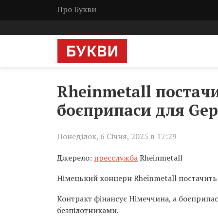
Про Букви
Rheinmetall постачи
боєприпаси для Gep
Понеділок, 6 Січня, 2025 в 17:29
Джерело:
пресслужба
Rheinmetall
Німецький концерн Rheinmetall постачить 
Контракт фінансує Німеччина, а боєприпа
безпілотниками.