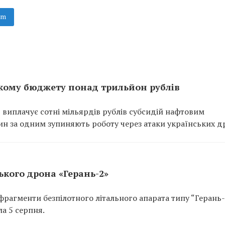
am
кому бюджету понад трильйон рублів
 виплачує сотні мільярдів рублів субсидій нафтовим
ин за одним зупиняють роботу через атаки українських др
кого дрона «Герань-2»
рагменти безпілотного літального апарата типу “Герань-
а 5 серпня.