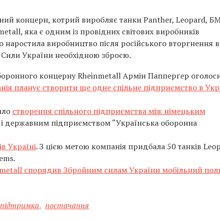
ий концерн, котрий виробляє танки Panther, Leopard, Б
metall, яка є одним із провідних світових виробників
но наростила виробництво після російського вторгнення в
і Сили України необхідною зброєю.
оронного концерну Rheinmetall Армін Папперґер оголос
нія планує створити ще одне спільне підприємство в Укра
ило
створення спільного підприємства між німецьким
і державним підприємством “Українська оборонна
ів Україні
. З цією метою компанія придбала 50 танків Leop
ems.
metall спорядив Збройним силам України мобільний пол
підтримка
,
постачання