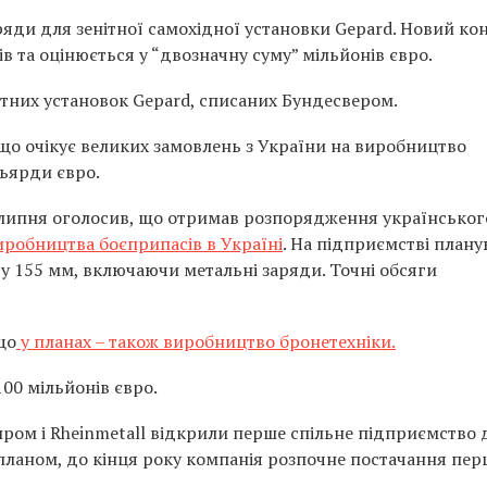
яди для зенітної самохідної установки Gepard. Новий ко
в та оцінюється у “двозначну суму” мільйонів євро.
ітних установок Gepard, списаних Бундесвером.
 що очікує великих замовлень з України на виробництво
льярди євро.
 липня оголосив, що отримав розпорядження українськог
иробництва боєприпасів в Україні
. На підприємстві план
у 155 мм, включаючи метальні заряди. Точні обсяги
що
у планах – також виробництво бронетехніки.
00 мільйонів євро.
пром і Rheinmetall відкрили перше спільне підприємство 
 планом, до кінця року компанія розпочне постачання пе