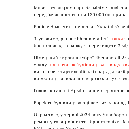
Мовиться зокрема про 35-міліметрові снар
передбачає постачання 180 000 боєприпасі
Раніше Німеччина передала Україні 55 зен
Зауважимо, раніше Rheinmetall AG
заявив
,
боєприпасів, які можуть перевищити 2 мі
Німецький виробник зброї Rheinmetall 24
уряду
про початок будівництва заводу з в
виготовляти артилерійські снаряди калібр
виробництва поки що не розголошуються.
Голова компанії Армін Папперґер додав, 
Вартість будівництва оцінюється у понад 1
Окрім того, у червні 2024 року Укроборон
ремонту та виробництва бронетехніки. За
БМП Lynx для України.