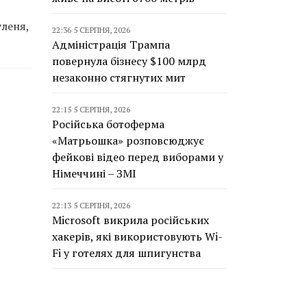
уленя,
22:36 5 СЕРПНЯ, 2026
Адміністрація Трампа
повернула бізнесу $100 млрд
незаконно стягнутих мит
22:15 5 СЕРПНЯ, 2026
Російська ботоферма
«Матрьошка» розповсюджує
фейкові відео перед виборами у
Німеччині – ЗМІ
22:13 5 СЕРПНЯ, 2026
Microsoft викрила російських
хакерів, які використовують Wi-
Fi у готелях для шпигунства