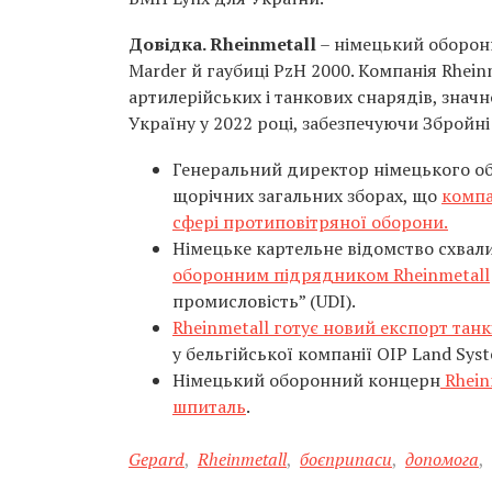
Довідка.
Rheinmetall
– німецький оборонн
Marder й гаубиці PzH 2000. Компанія Rhein
артилерійських і танкових снарядів, знач
Україну у 2022 році, забезпечуючи Збройн
Генеральний директор німецького об
щорічних загальних зборах, що
компа
сфері протиповітряної оборони.
Німецьке картельне відомство схвал
оборонним підрядником Rheinmetall
промисловість” (UDI).
Rheinmetall готує новий експорт танк
у бельгійської компанії OIP Land Syst
Німецький оборонний концерн
Rhein
шпиталь
.
Gepard
,
Rheinmetall
,
боєприпаси
,
допомога
,