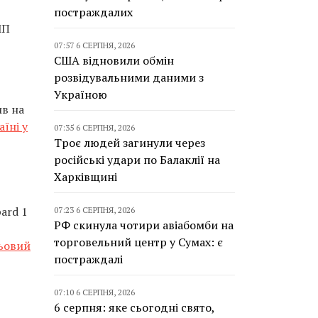
постраждалих
МП
07:57 6 СЕРПНЯ, 2026
США відновили обмін
розвідувальними даними з
Україною
ив на
їні у
07:35 6 СЕРПНЯ, 2026
Троє людей загинули через
російські удари по Балаклії на
Харківщині
ard 1
07:23 6 СЕРПНЯ, 2026
РФ скинула чотири авіабомби на
торговельний центр у Сумах: є
ьовий
постраждалі
07:10 6 СЕРПНЯ, 2026
6 серпня: яке сьогодні свято,