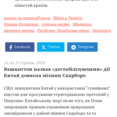
областей країни.
атака на енергооб'єкти
,
Війна в Україні
,
Герман Галущенко
,
злочини росіян
,
Міненерго
,
ракетна атака
,
Російсько-Українська війна
,
Укренерго
Facebook
Twitter
Telegram
16:41 9 Серпня, 2026
Вашингтон назвав «дестабілізуючими» дії
Китай довкола мілини Скарборо
США звинуватили Китай у використанні “сумнівних”
підстав для просування територіальних претензій у
Південно-Китайському морі після того, як Пекін
запровадив правила управління природним
заповідником у районі мілини Скарборо та та