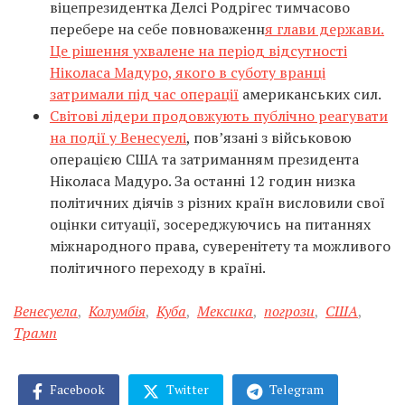
віцепрезидентка Делсі Родрігес тимчасово
перебере на себе повноваженн
я глави держави.
Це рішення ухвалене на період відсутності
Ніколаса Мадуро, якого в суботу вранці
затримали під час операції
американських сил.
Світові лідери продовжують публічно реагувати
на події у Венесуелі
, пов’язані з військовою
операцією США та затриманням президента
Ніколаса Мадуро. За останні 12 годин низка
політичних діячів з різних країн висловили свої
оцінки ситуації, зосереджуючись на питаннях
міжнародного права, суверенітету та можливого
політичного переходу в країні.
Венесуела
,
Колумбія
,
Куба
,
Мексика
,
погрози
,
США
,
Трамп
Facebook
Twitter
Telegram