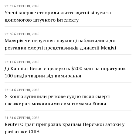
22:37 6 СЕРПНЯ, 2026
Учені вперше створили життєздатні віруси за
допомогою штучного інтелекту
22:36 6 СЕРПНЯ, 2026
Малярія чи отруєння: науковці наблизилися до
розгадки смерті представників династії Медічі
22:11 6 СЕРПНЯ, 2026
Ді Капріо і Безос спрямують $200 млн на порятунок
100 видів тварин від вимирання
22:04 6 СЕРПНЯ, 2026
У Конго зупинили річкове судно після смерті
пасажира з можливими симптомами Еболи
21:54 6 СЕРПНЯ, 2026
Reuters: Іран пригрозив країнам Перської затоки у
разі атаки США