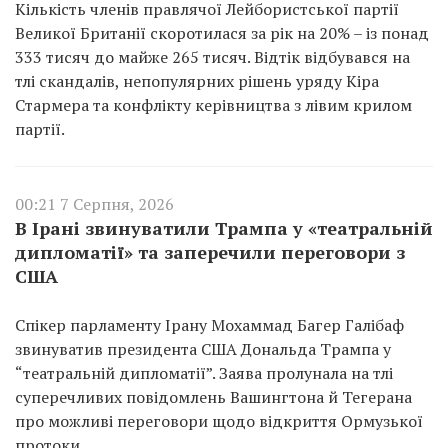
Кількість членів правлячої Лейбористської партії
Великої Британії скоротилася за рік на 20% – із понад
333 тисяч до майже 265 тисяч. Відтік відбувався на
тлі скандалів, непопулярних рішень уряду Кіра
Стармера та конфлікту керівництва з лівим крилом
партії.
00:21 7 Серпня, 2026
В Ірані звинуватили Трампа у «театральній
дипломатії» та заперечили переговори з
США
Спікер парламенту Ірану Мохаммад Багер Галібаф
звинуватив президента США Дональда Трампа у
“театральній дипломатії”. Заява пролунала на тлі
суперечливих повідомлень Вашингтона й Тегерана
про можливі переговори щодо відкриття Ормузької
протоки.