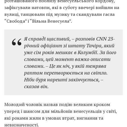
розташованого поблизу венесуельського кордону,
зафіксували натовпи, які в суботу ввечері вийшли на
вулиці, танцювали під музику та скандували гасла
“Свобода” і “Вільна Венесуела”.
Я справді щасливий, – розповів CNN 23-
річний офіціант зі штату Тачіра, який
уже сім років мешкає в Колумбії. За його
словами, цей момент важко описати
словами. – Це як ніч, у якій темрява
раптом перетворюється на світло.
Ніби буря нарешті закінчується, –
сказав він.
Молодий чоловік назвав подію великим кроком
уперед і шансом для мільйонів венесуельців у світі,
які роками жили в умовах втрат, вигнання та
невизначеності.