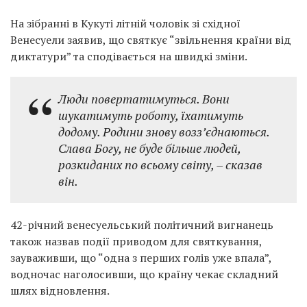
На зібранні в Кукуті літній чоловік зі східної
Венесуели заявив, що святкує “звільнення країни від
диктатури” та сподівається на швидкі зміни.
Люди повертатимуться. Вони
шукатимуть роботу, їхатимуть
додому. Родини знову возз’єднаються.
Слава Богу, не буде більше людей,
розкиданих по всьому світу, – сказав
він.
42-річний венесуельський політичний вигнанець
також назвав події приводом для святкування,
зауваживши, що “одна з перших голів уже впала”,
водночас наголосивши, що країну чекає складний
шлях відновлення.