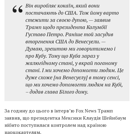
Він виробляє кокаїн, який вони
постачають до США. Тож йому варто
стежити за своєю дупою, — заявив
Трамп щодо президента Колумбії
Густаво Петро. Раніше той засудив
вторгнення США до Венесуели. —
Думаю, зрештою ми говоритимемо і
про Кубу. Тому що Куба зараз у
жалюгідному стані, у вкрай поганому
стані. І ми хочемо допомогти людям. Це
дуже схоже [на Венесуелу] в тому сенсі,
що ми хочемо допомогти людям на Кубі,
– додав глава Білого дому.
За годину до цього в інтерв’ю Fox News Трамп
заявив, що президентка Мексики Клаудія Шейнбаум
нібито поступилася контролем над країною
наркокартелям.