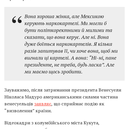
Вона хороша жінка, але Мексикою
керують наркокартелі. Ми могли б
бути політкоректними й милими та
сказати, що вона керує. Але ні. Вона
дуже боїться наркокартелів. Я кілька
разів запитував її, чи хоче вона, щоб ми
вигнали ці картелі. А вона: “Ні-ні, пане
президенте, не треба, будь ласка”. Але
ми маємо щось зробити.
Зауважимо, після затримання президента Венесуели
Ніколаса Мадуро американськими силами частина
венесуельців
заявляє
, що сприймає подію як
“визволення” країни.
Відеокадри з колумбійського міста Кукута,