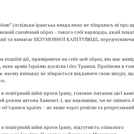
обою” (оскільки іранська влада явно не збиралась ні про 
овий сценічний образ – такого собі варлорда, який пока
панії та вимагає БЕЗУМОВНОЇ КАПІТУЛЯЦІЇ, передчуваючи
 подібні дії, приміряючи на себе цей образ, він має намі
в, яких армія Ізраїлю досягла і без Трампа. Проблема в то
дь-якому випадку не збирається віддавати свою шкуру, щ
го.
в повітряній війні проти Ірану, головне питання цієї кам
й режим аятоли Хаменеї. І, ще важливіше, чи не змінить 
 об’єднати країну – не лише через релігію та репресивни
в повітряній війні проти Ірану, відсутність спільного