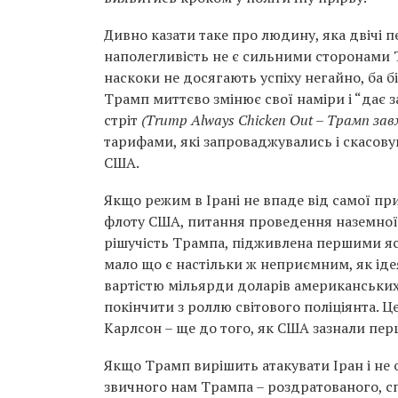
Дивно казати таке про людину, яка двічі 
наполегливість не є сильними сторонами 
наскоки не досягають успіху негайно, ба б
Трамп миттєво змінює свої наміри і “дає з
стріт
(Trump Always Chicken Out – Трамп завж
тарифами, які запроваджувались і скасову
США.
Якщо режим в Ірані не впаде від самої при
флоту США, питання проведення наземної 
рішучість Трампа, підживлена першими яск
мало що є настільки ж неприємним, як іде
вартістю мільярди доларів американських 
покінчити з роллю світового поліціянта. 
Карлсон – ще до того, як США зазнали пер
Якщо Трамп вирішить атакувати Іран і не
звичного нам Трампа – роздратованого, сп