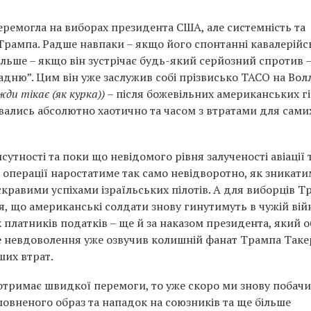
перемогла на виборах президента США, але системність та
Трампа. Радше навпаки – якщо його спонтанні кавалерійс
ільше – якщо він зустрічає будь-який серйозний спротив 
адню”. Цим він уже заслужив собі прізвисько TACO на Вол
ди тікає (як курка))
– після божевільних американських гі
вались абсолютно хаотично та часом з втратами для сами
сутності та поки що невідомого рівня залученості авіації 
операції наростатиме так само невідворотно, як зникати
равими успіхами ізраїльських пілотів. А для виборців Т
я, що американські солдати знову гинутимуть в чужій війн
платників податків – ще й за наказом президента, який о
Це невдоволення уже озвучив колишній фанат Трампа Таке
ших втрат.
 отримає швидкої перемоги, то уже скоро ми знову побач
овненого образ та нападок на союзників та ще більше