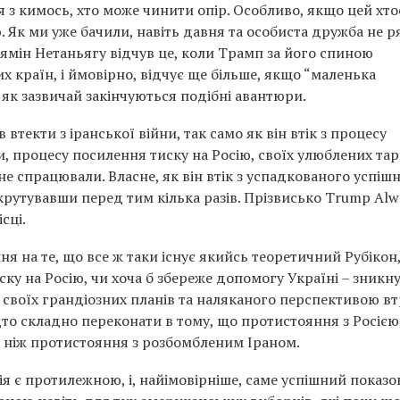
з кимось, хто може чинити опір. Особливо, якщо цей хто
 Як ми уже бачили, навіть давня та особиста дружба не р
ямін Нетаньягу відчув це, коли Трамп за його спиною
 країн, і ймовірно, відчує ще більше, якщо “маленька
 як зазвичай закінчуються подібні авантюри.
текти з іранської війни, так само як він втік з процесу
, процесу посилення тиску на Росію, своїх улюблених тар
не спрацювали. Власне, як він втік з успадкованого успіш
нкрутувавши перед тим кілька разів. Прізвисько Trump Alw
сці.
ня на те, що все ж таки існує якийсь теоретичний Рубікон,
у на Росію, чи хоча б збереже допомогу Україні – зникну
воїх грандіозних планів та наляканого перспективою в
то складно переконати в тому, що протистояння з Росією
 ніж протистояння з розбомбленим Іраном.
ція є протилежною, і, найімовірніше, саме успішний показ