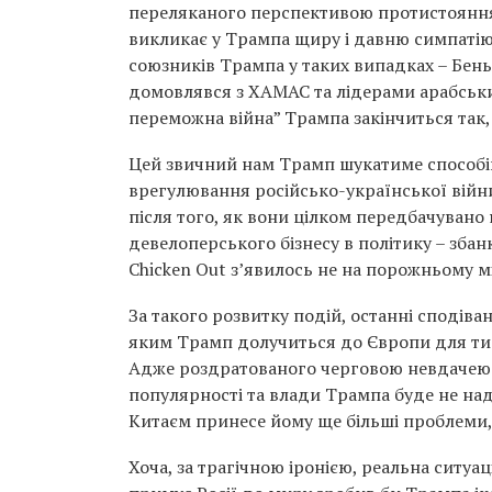
переляканого перспективою протистояння 
викликає у Трампа щиру і давню симпатію.
союзників Трампа у таких випадках – Бень
домовлявся з ХАМАС та лідерами арабських
переможна війна” Трампа закінчиться так,
Цей звичний нам Трамп шукатиме способів в
врегулювання російсько-української війни
після того, як вони цілком передбачувано 
девелоперського бізнесу в політику – зба
Chicken Out з’явилось не на порожньому мі
За такого розвитку подій, останні сподіван
яким Трамп долучиться до Європи для тиск
Адже роздратованого черговою невдачею с
популярності та влади Трампа буде не над
Китаєм принесе йому ще більші проблеми,
Хоча, за трагічною іронією, реальна ситуа