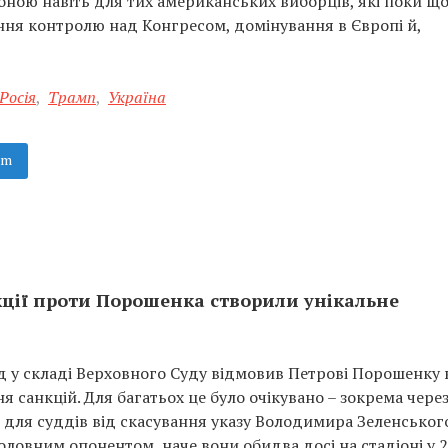
оною навіть для тих американських виборців, які поки щ
ння контролю над Конгресом, домінування в Європі й,
Росія
,
Трамп
,
Україна
am
нкції проти Порошенка створили унікальне
д у складі Верховного Суду відмовив Петрові Порошенку 
я санкцій. Для багатьох це було очікувано – зокрема чере
и для суддів від скасування указу Володимира Зеленськог
оловним опонентом, наче вони обидва досі на стадіоні у 