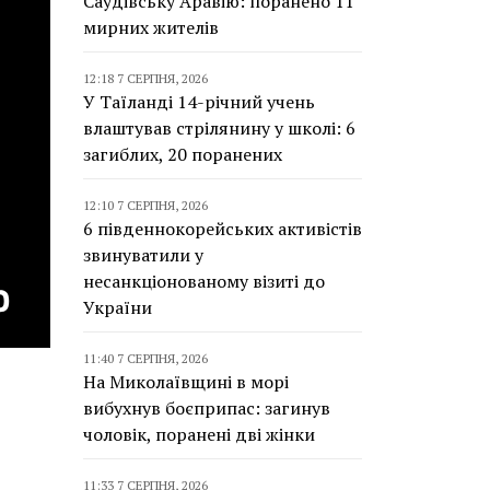
Саудівську Аравію: поранено 11
мирних жителів
12:18 7 СЕРПНЯ, 2026
У Таїланді 14-річний учень
влаштував стрілянину у школі: 6
загиблих, 20 поранених
12:10 7 СЕРПНЯ, 2026
6 південнокорейських активістів
звинуватили у
несанкціонованому візиті до
України
11:40 7 СЕРПНЯ, 2026
На Миколаївщині в морі
вибухнув боєприпас: загинув
чоловік, поранені дві жінки
11:33 7 СЕРПНЯ, 2026