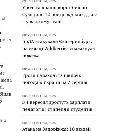
09:26 7 СЕРПНЯ, 2026
Уночі та вранці ворог бив по
Сумщині: 12 постраждалих, двоє
ькі
– у важкому стані
–
л-
08:55 7 СЕРПНЯ, 2026
рок з
БпЛА атакували Єкатеринбург:
х
на складі Wildberries спалахнула
пожежа
та
08:34 7 СЕРПНЯ, 2026
ме
Грози на заході та півночі:
рампа
погода в Україні на 7 серпня
і,
біцяв
08:28 7 СЕРПНЯ, 2026
р
З 1 вересня зростуть зарплати
педагогів і стипендії студентів
имо
08:10 7 СЕРПНЯ, 2026
Атака на Запоріжжя: 10 людей