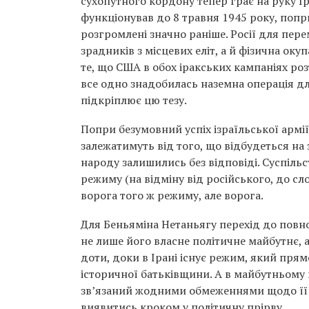
сухопутного кордону тепер грає на руку І
функціонував до 8 травня 1945 року, попр
розгромлені значно раніше. Росії для пе
зрадників з місцевих еліт, а й фізична оку
те, що США в обох іракських кампаніях роз
все одно знадобилась наземна операція дл
підкріплює цю тезу.
Попри безумовний успіх ізраїльської армії 
залежатимуть від того, що відбудеться на
народу залишились без відповіді. Суспіль
режиму (на відміну від російського, до сло
ворога того ж режиму, але ворога.
Для Беньяміна Нетаньягу перехід до повно
не лише його власне політичне майбутнє, 
доти, доки в Ірані існує режим, який прям
історичної батьківщини. А в майбутньому 
зв’язаний жодними обмеженнями щодо її з
виявитись кроком у політичну прірву.