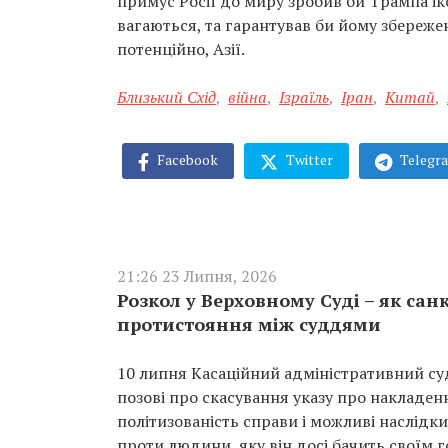
примус Росії до миру зробив би Трампа ік
вагаються, та гарантував би йому збереже
потенційно, Азії.
Близький Схід
,
війна
,
Ізраїль
,
Іран
,
Китай
,
Facebook
Twitter
Telegr
21:26 23 Липня, 2026
Розкол у Верховному Суді – як са
протистояння між суддями
10 липня Касаційний адміністративний су
позові про скасування указу про накладенн
політизованість справи і можливі наслідк
проти людини, яку він досі бачить своїм г