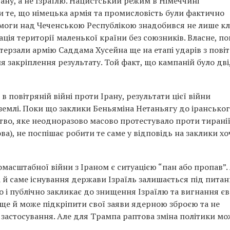
рану, а не Ізраїлю. Нацистський режим в Німеччині
и те, що німецька армія та промисловість були фактично
ремоги над Чеченською Республікою знадобився не лише к
пація території маленької країни без союзників. Власне, п
терзали армію Саддама Хусейна ще на етапі ударів з повіт
я закріплення результату. Той факт, що кампаній було дві
в повітряній війні проти Ірану, результати цієї війни
 землі. Поки що заклики Беньяміна Нетаньягу до ірансько
ство, яке неодноразово масово протестувало проти тирані
ва), не поспішає робити те саме у відповідь на заклики хоч
масштабної війни з Іраном є ситуацією “пан або пропав”.
а й саме існування держави Ізраїль залишається під пита
о і публічно закликає до знищення Ізраїлю та вигнання єв
ще й може підкріпити свої заяви ядерною зброєю та не
астосування. Але для Трампа раптова зміна політики мо