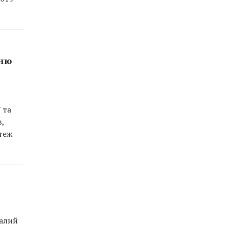
иню
 та
в,
теж
валий