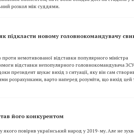
ьний розкол між суддями.
о як підкласти новому головнокомандувачу св
в проти немотивованої відставки популярного міністра
имоги відставки непопулярного головнокомандувача ЗСУ
оки президент шукає вихід з ситуації, яку він сам створи
и розрахунками, варто наперед розуміти, що вихід цей 
тав його конкурентом
 якого повірив український народ у 2019-му. Але не зух