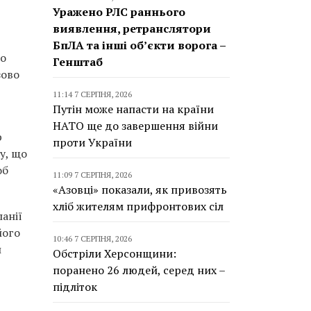
Уражено РЛС раннього
виявлення, ретранслятори
БпЛА та інші об’єкти ворога –
що
Генштаб
зово
11:14 7 СЕРПНЯ, 2026
Путін може напасти на країни
НАТО ще до завершення війни
р
проти України
му, що
об
11:09 7 СЕРПНЯ, 2026
«Азовці» показали, як привозять
хліб жителям прифронтових сіл
панії
його
10:46 7 СЕРПНЯ, 2026
й
Обстріли Херсонщини:
поранено 26 людей, серед них –
підліток