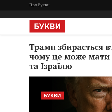
Про Букви
Трамп збирається вт
чому це може мати 
та Ізраїлю