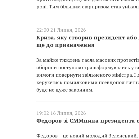
році. Тим більшим сюрпризом став унікал
22:00 21 Липня, 2026
Криза, яку створив президент аб
ще до призначення
За майже тиждень гасла масових протесті
оборони поступово трансформувались у в
вимоги повернути звільненого міністра. І д
керуючись помилковими псевдополітичним
буде не дуже законним.
19:02 16 Липня, 2026
Федоров зі СММника президента с
Федоров – це новий молодий Зеленський, у