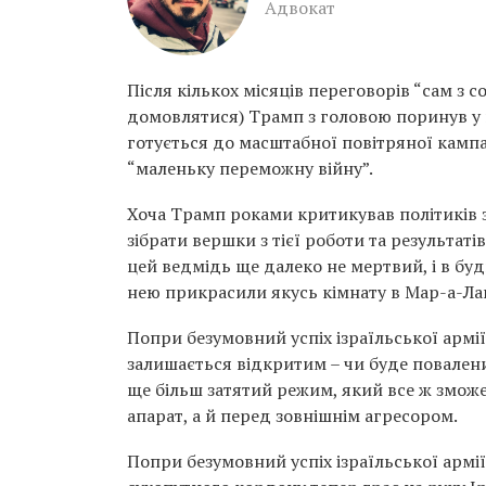
Адвокат
Після кількох місяців переговорів “сам з с
домовлятися) Трамп з головою поринув у н
готується до масштабної повітряної кам
“маленьку переможну війну”.
Хоча Трамп роками критикував політиків за
зібрати вершки з тієї роботи та результаті
цей ведмідь ще далеко не мертвий, і в бу
нею прикрасили якусь кімнату в Мар-а-Ла
Попри безумовний успіх ізраїльської армії 
залишається відкритим – чи буде повалени
ще більш затятий режим, який все ж зможе
апарат, а й перед зовнішнім агресором.
Попри безумовний успіх ізраїльської армії 