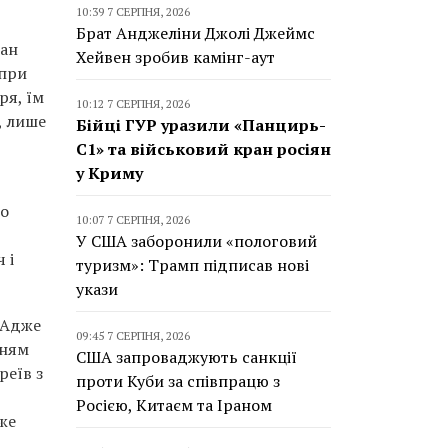
10:39 7 СЕРПНЯ, 2026
Брат Анджеліни Джолі Джеймс
лан
Хейвен зробив камінг-аут
опри
ря, їм
10:12 7 СЕРПНЯ, 2026
, лише
Бійці ГУР уразили «Панцирь-
С1» та військовий кран росіян
у Криму
го
10:07 7 СЕРПНЯ, 2026
ї
У США заборонили «пологовий
 і
туризм»: Трамп підписав нові
укази
 Адже
09:45 7 СЕРПНЯ, 2026
нням
США запроваджують санкції
реїв з
проти Куби за співпрацю з
Росією, Китаєм та Іраном
же