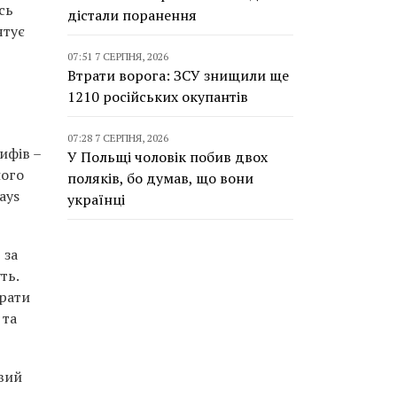
сь
дістали поранення
ятує
07:51 7 СЕРПНЯ, 2026
Втрати ворога: ЗСУ знищили ще
1210 російських окупантів
07:28 7 СЕРПНЯ, 2026
ифів –
У Польщі чоловік побив двох
ного
поляків, бо думав, що вони
ays
українці
 за
ть.
трати
 та
овий