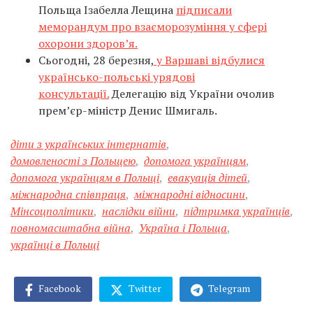
Польща Ізабелла Лещина
підписали
меморандум про взаєморозуміння у сфері
охорони здоров’я.
Сьогодні, 28 березня,
у Варшаві відбулися
українсько-польські урядові
консультації.
Делегацію від України очолив
прем’єр-міністр Денис Шмигаль.
діти з українських інтернатів
,
домовленості з Польщею
,
допомога українцям
,
допомога українцям в Польщі
,
евакуація дітей
,
міжнародна співпраця
,
міжнародні відносини
,
Мінсоцполітики
,
наслідки війни
,
підтримка українців
,
повномасштабна війна
,
Україна і Польща
,
українці в Польщі
Facebook
Twitter
Telegram