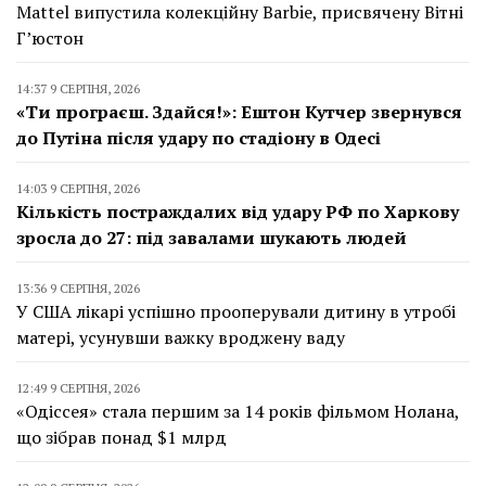
Mattel випустила колекційну Barbie, присвячену Вітні
Г’юстон
14:37 9 СЕРПНЯ, 2026
«Ти програєш. Здайся!»: Ештон Кутчер звернувся
до Путіна після удару по стадіону в Одесі
14:03 9 СЕРПНЯ, 2026
Кількість постраждалих від удару РФ по Харкову
зросла до 27: під завалами шукають людей
13:36 9 СЕРПНЯ, 2026
У США лікарі успішно прооперували дитину в утробі
матері, усунувши важку вроджену ваду
12:49 9 СЕРПНЯ, 2026
«Одіссея» стала першим за 14 років фільмом Нолана,
що зібрав понад $1 млрд