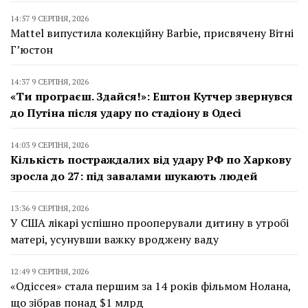
14:57 9 СЕРПНЯ, 2026
Mattel випустила колекційну Barbie, присвячену Вітні
Г’юстон
14:37 9 СЕРПНЯ, 2026
«Ти програєш. Здайся!»: Ештон Кутчер звернувся
до Путіна після удару по стадіону в Одесі
14:03 9 СЕРПНЯ, 2026
Кількість постраждалих від удару РФ по Харкову
зросла до 27: під завалами шукають людей
13:36 9 СЕРПНЯ, 2026
У США лікарі успішно прооперували дитину в утробі
матері, усунувши важку вроджену ваду
12:49 9 СЕРПНЯ, 2026
«Одіссея» стала першим за 14 років фільмом Нолана,
що зібрав понад $1 млрд