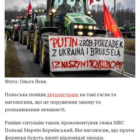
Фото: Ольга Лень
Польська поліція
відреагувала
на такі гасла та
наголосила, що це порушення закону та
розпалювання ненависті.
Раніше ситуацію також прокоментував глава МВС
Польщі Марчін Кервінський. Він наголосив, що проти
фермера будуть вжиті відповідні заходи.