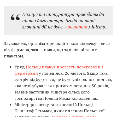
Поліція та прокуратура проводять дії
проти його автора. Згоди на такі
злочинні дії не буде, –
зазначив
міністр.
Зауважимо, організатори акції також відмежувалися
від фермера, зазначивши, що здивовані таким
плакатом.
Уряд
Польщі планує провести переговори з
фермерами
у понеділок, 26 лютого. Якщо така
зустріч відбудеться, це буде унікальною подією,
яка не відбувалася протягом останніх 30 років,
заявив заступник міністра сільського
господарства Польщі Міхал Колодзейчак.
Міністр розвитку та технологій Польщі
Кшиштоф Гетьман, який є членом Польської
селянської партії
, висловив думку щодо