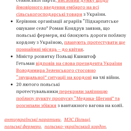
ймовірного введення ембарго на всі
сільськогосподарські товари
з України.
Керівник організації аграріїв “Підкарпатське
ошукане село” Роман Кондрув заявив, що
польські фермери, які блокують дороги поблизу
кордону з Україною,
планують протестувати ще
принаймні місяць – до квітня
.
Міністр розвитку Польщі Кшиштоф
Гетьман
відповів на слова президента України
Володимира Зеленського стосовно
“знущальної” ситуації на кордоні
на тлі війни.
20 лютого польські
протестувальники
перекрили залізницю
поблизу пункту пропуску “Медика-Шегині” та
розсипали збіжжя
з вантажного вагона на колії.
антиукраїнські наративи
,
МЗС Польщі
,
польські фермери
,
польсько-український кордон
,