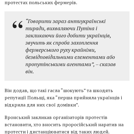
протестах польських фермерів.
“Говорити зараз антиукраїнські
тиради, вихваляючи Путіна і
закликаючи його добити українців,
звучить як спроба захоплення
фермерського руху крайніми,
безвідповідальними елементами або
пропутінськими агентами”, – сказав
він.
Він додав, що такі гасла “шокують” та шкодять
репутації Польщі, яка “перша прийняла українців і
відкрила для них свої домівки”.
Вронський закликав організаторів протестів
встановити, хто вносить проросійський наратив на
протести і дистанціюватися від таких людей.