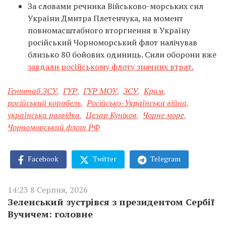
За словами речника Військово-морських сил
України Дмитра Плетенчука, на момент
повномасштабного вторгнення в Україну
російський Чорноморський флот налічував
близько 80 бойових одиниць. Сили оборони вже
завдали російському флоту значних втрат.
Генштаб ЗСУ
,
ГУР
,
ГУР МОУ
,
ЗСУ
,
Крим
,
російський корабель
,
Російсько-Українська війна
,
українська розвідка
,
Цезар Куніков
,
Чорне море
,
Чорноморський флот РФ
Facebook
Twitter
Telegram
14:23 8 Серпня, 2026
Зеленський зустрівся з президентом Сербії
Вучичем: головне