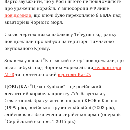
Варто зауважити, що у Росії нічого не повідомляють
про ураження корабля. У міноборони РФ лише
повідомили
, що вночі було перехоплено 6 БпЛА над
акваторією Чорного моря.
Своєю чергою низка пабліків у Telegram від ранку
повідомляли про вибухи на території тимчасово
окупованого Криму.
Зокрема у каналі “Крымский ветер” повідомляли, що
після вибухів над Чорним морем літали
гелікоптери
Мі-8
та протичовновий
вертоліт Ка-27.
ДОВІДКА:
“Цезар Куніков” – це російський
десантний корабель проєкту 775. Базується у
Севастополі. Брав участь в операції KFOR в Косово
(1999 рік), російсько-грузинській війні (2008 рік),
здійснював забезпечення сирійської армії (операція
“Сирійський експрес”, 2015 рік).