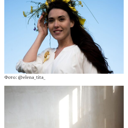
Фото: @elena_tita_