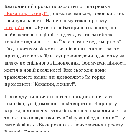
Благодійний проєкт психологічної підтримки
“Коханий, я живу!”
допомагає жінкам, чоловіки яких
загинули на війні. На першому тижні проєкту в
інтерв’ю
для #Букв організатори наголосили, що
найважливішою цінністю для дружин загиблих
героїв є надія на те, що “їх втрата не буде марною”.
Так, протягом вісьмох тижнів вони вчилися разом
проходити крізь біль, супроводжуючи одна одну на
шляху до спільного відновлення, формуючи цінності
життя в новій реальності. Вже сьогодні вони
транслюють зміни, які дозволяють їм гордо
промовити: “Коханий, я живу!”.
Про відчуття причетності до продовження місії
чоловіка, усвідомлення невідворотності процесу
втрати, підвищену чутливість до несправедливості, а
також про пошук захисту в “лікуванні одна одної” – у
матеріалі для #Букв розповіла психологиня проєкту –
Вікторія Геращенко.