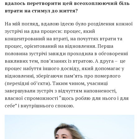
вдалось перетворити цей всеохоплюючий біль
втрати на стимул до життя?
На мій погляд, вдалою ідеєю було розділення кожної
зустрічі на два процеси: процес, який
концентрований на втраті, на почуттях втрати та
процес, орієнтований на відновлення. Перша
половина зустрічі завжди проходила в обговоренні
важливих тем, пов’язаних із втратою. А друга – це
процес набуття іншого досвіду, який допомагає у
відновленні, зберігаючи пам’ять про померлого
(перехідні об’єкти). Таким чином, учасниці
завершували зустріч з відчуттям наповненості,
власної спроможності “щось роблю для нього і для
себе” і внутрішнього спокою.