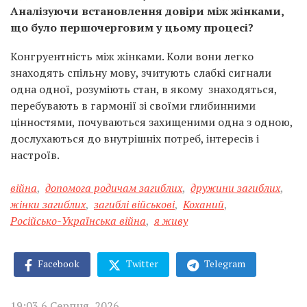
Аналізуючи встановлення довіри між жінками,
що було першочерговим у цьому процесі?
Конгруентність між жінками. Коли вони легко
знаходять спільну мову, зчитують слабкі сигнали
одна одної, розуміють стан, в якому знаходяться,
перебувають в гармонії зі своїми глибинними
цінностями, почуваються захищеними одна з одною,
дослухаються до внутрішніх потреб, інтересів і
настроїв.
війна
,
допомога родичам загиблих
,
дружини загиблих
,
жінки загиблих
,
загиблі військові
,
Коханий
,
Російсько-Українська війна
,
я живу
Facebook
Twitter
Telegram
19:03 6 Серпня, 2026