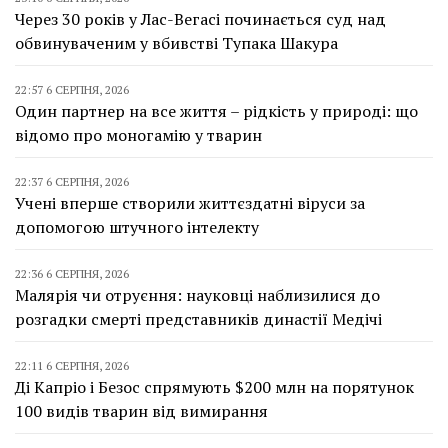
Через 30 років у Лас-Вегасі починається суд над
обвинуваченим у вбивстві Тупака Шакура
22:57 6 СЕРПНЯ, 2026
Один партнер на все життя – рідкість у природі: що
відомо про моногамію у тварин
22:37 6 СЕРПНЯ, 2026
Учені вперше створили життєздатні віруси за
допомогою штучного інтелекту
22:36 6 СЕРПНЯ, 2026
Малярія чи отруєння: науковці наблизилися до
розгадки смерті представників династії Медічі
22:11 6 СЕРПНЯ, 2026
Ді Капріо і Безос спрямують $200 млн на порятунок
100 видів тварин від вимирання