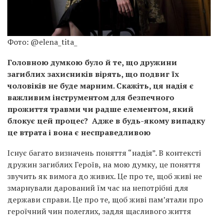
Фото: @elena_tita_
Головною думкою було й те, що дружини
загиблих захисників вірять, що подвиг їх
чоловіків не буде марним. Скажіть, ця надія є
важливим інструментом для безпечного
прожиття травми чи радше елементом, який
блокує цей процес? Адже в будь-якому випадку
це втрата і вона є несправедливою
Існує багато визначень поняття “надія”. В контексті
дружин загиблих Героїв, на мою думку, це поняття
звучить як вимога до живих. Це про те, щоб живі не
змарнували дарований їм час на непотрібні для
держави справи. Це про те, щоб живі пам’ятали про
героїчний чин полеглих, задля щасливого життя