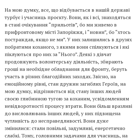
На мою думку, все, що відбувається в нашій державі
турбує і учасниць проєкту. Вони, як і всі, знаходяться
в стані очікування “прильотів”, бо ми живемо в
прифронтовому місті Запоріжжя, і “новин”, бо “хтось
постраждав, якщо не ми”. У них залишились в друзях
побратими коханого, з якими вони спілкуються і які
піклуються про них за “Нього”. Деякі з дівчат
продовжують волонтерську діяльність, збирають
гроші на необхідне обладнання для фронту, беруть
участь в різних благодійних заходах. Звісно, на
емоційному рівні, стан дружин загиблих Героїв, на
мою думку, відрізняється від стану інших людей
своєю глибинною тугою за коханим, усвідомленням
невідворотності процесу втрати. Вони більш вразливі
до висловлювань інших людей, у них підвищена
чутливість до несправедливості. Вони дуже
змінилися: стали повільні, задумливі, енергетично
слабкі. Тому, головними задачами для учасниць, на