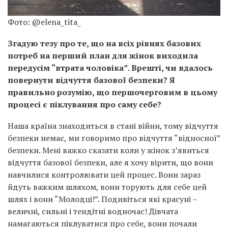
Фото: @elena_tita_
Згадую тезу про те, що на всіх рівнях базових
потреб на перший план для жінок виходила
передусім “втрата чоловіка”. Врешті, чи вдалось
повернути відчуття базової безпеки? Я
правильно розумію, що першочерговим в цьому
процесі є піклування про саму себе?
Наша країна знаходиться в стані війни, тому відчуття
безпеки немає, ми говоримо про відчуття “відносної”
безпеки. Мені важко сказати коли у жінок з’явиться
відчуття базової безпеки, але я хочу вірити, що вони
навчилися контролювати цей процес. Вони зараз
йдуть важким шляхом, вони торують для себе цей
шлях і вони “Молодці!”. Подивіться які красуні –
величні, сильні і тендітні водночас! Дівчата
намагаються піклуватися про себе, вони почали