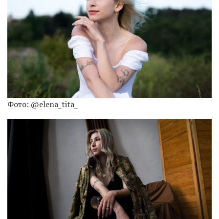
Фото: @elena_tita_