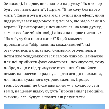
безвиході. І перше, що спадало на думку “Як я тепер
буду без нього жити?”. І друге: “Я не хочу без нього
жити”. Саме друга думка мала руйнівний ефект, який
підтримувався відмовою від всього, що мало сенс до
втрати. Трансформація починається, на мою думку,
саме з особистої відповіді жінки на перше питання:
“Як я буду без нього жити?” В цей момент
проводиться “збір наявних можливостей”, які
озвучуються, як правило, близьким оточенням, а
потім вже усвідомлюються самою жінкою. Найважче
для неї прийняти факт самотності, покинутості, тому
добре, якщо є підтримуюче оточення. Якщо його
немає, наполегливо раджу звертатися до психолога,
для індивідуального супроводження. Процес
трансформації не буде швидким — у кожного свій
темп, на цьому шляху будуть “просідання” (емоційні,
фізичні), але будуть і позитивні результати.