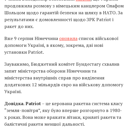
продовжила розмову з німецьким канцлером Олафом
Шольцом щодо гарантій безпеки на шляху в НАТО. За
результатами є домовленності щодо ЗРК Patriot і
ракет до них.
Вже 9 серпня Німеччина
оновила
список військової
допомоги Україні, в якому, зокрема, дві нові
установки Patriot.
Зауважимо, Бюджетний комітет Бундестагу схвалив
запит міністерства оборони Німеччини та
міністерства внутрішніх справ про виділення
додаткових 12 мільярдів євро на військову допомогу
Україні.
Довідка
.
Patriot
– це керована ракетна система класу
“земля-повітря”, яку було вперше розгорнуто в 1980-
х роках. Вона може вражати літаки, крилаті ракети та
балістичні ракети меншої дальності.