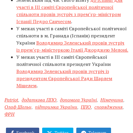
Зеленський під час свого візиту
до Іспанії для
участі в ІІІ саміті Європейської політичної
спільноти провів зустріч з прем’єр-міністром
Іспанії Педро Санчесом
.
У межах участі в саміті Європейської політичної
спільноти в м. Гранада (Іспанія) президент
України
Володимир Зеленський провів зустріч
із прем’єр-міністеркою Італії Джорджею Мелоні.
У межах участі в ІІІ саміті Європейської
політичної спільноти президент України
Володимир Зеленський провів зустріч із
президентом Європейської Ради Шарлем
Мішелем
.
Patriot
,
додаткова ППО
,
допомога Україні
,
Німеччина
,
Олаф Шольц
,
підтримка України
,
ППО
,
спорядження
,
ФРН
Facebook
Twitter
Telegram