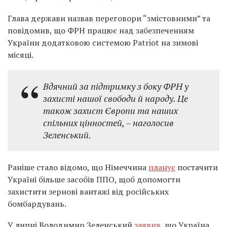
Глава держави назвав переговори “змістовними” та
повідомив, що ФРН працює над забезпеченням
України додатковою системою Patriot на зимові
місяці.
Вдячний за підтримку з боку ФРН у
захисті нашої свободи й народу. Це
також захист Європи та наших
спільних цінностей, – наголосив
Зеленський.
Раніше стало відомо, що Німеччина
планує
постачити
Україні більше засобів ППО, щоб допомогти
захистити зернові вантажі від російських
бомбардувань.
У липні Володимир Зеленський
заявив
, що Україна