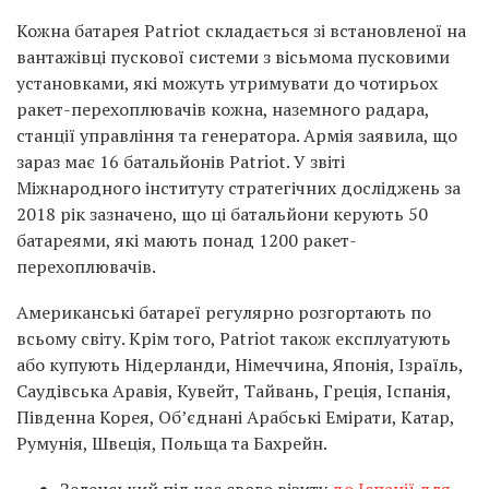
Кожна батарея Patriot складається зі встановленої на
вантажівці пускової системи з вісьмома пусковими
установками, які можуть утримувати до чотирьох
ракет-перехоплювачів кожна, наземного радара,
станції управління та генератора. Армія заявила, що
зараз має 16 батальйонів Patriot. У звіті
Міжнародного інституту стратегічних досліджень за
2018 рік зазначено, що ці батальйони керують 50
батареями, які мають понад 1200 ракет-
перехоплювачів.
Американські батареї регулярно розгортають по
всьому світу. Крім того, Patriot також експлуатують
або купують Нідерланди, Німеччина, Японія, Ізраїль,
Саудівська Аравія, Кувейт, Тайвань, Греція, Іспанія,
Південна Корея, Об’єднані Арабські Емірати, Катар,
Румунія, Швеція, Польща та Бахрейн.