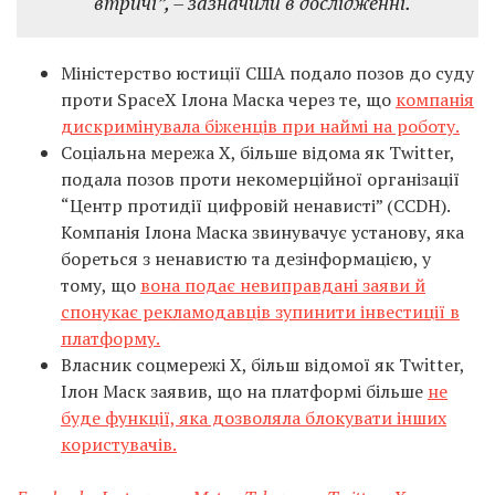
втричі”, – зазначили в дослідженні.
Міністерство юстиції США подало позов до суду
проти SpaceX Ілона Маска через те, що
компанія
дискримінувала біженців при наймі на роботу.
Соціальна мережа X, більше відома як Twitter,
подала позов проти некомерційної організації
“Центр протидії цифровій ненависті” (CCDH).
Компанія Ілона Маска звинувачує установу, яка
бореться з ненавистю та дезінформацією, у
тому, що
вона подає невиправдані заяви й
спонукає рекламодавців зупинити інвестиції в
платформу.
Власник соцмережі X, більш відомої як Twitter,
Ілон Маск заявив, що на платформі більше
не
буде функції, яка дозволяла блокувати інших
користувачів.