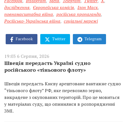
Facebook
,
Instagram
,
Meta
,
Telegram
,
Twitter
,
X
,
дослідження
,
Європейська комісія
,
Ілон Маск
,
повномасштабна війна
,
російська пропаганда
,
Російсько-Українська війна
,
соціальні мережі
Facebook
Twitter
Telegram
19:03 6 Серпня, 2026
Швеція передасть Україні судно
російського «тіньового флоту»
Швеція передасть Києву арештоване вантажне судно
“тіньового флоту” РФ, яке перевозило зерно,
викрадене з окупованих територій. Про це мовиться
у матеріалах суду, що опинилися в розпорядженні
ЗМІ.