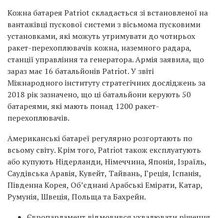
Кожна батарея Patriot складається зі встановленої на
вантажівці пускової системи з вісьмома пусковими
установками, які можуть утримувати до чотирьох
ракет-перехоплювачів кожна, наземного радара,
станції управління та генератора. Армія заявила, що
зараз має 16 батальйонів Patriot. У звіті
Міжнародного інституту стратегічних досліджень за
2018 рік зазначено, що ці батальйони керують 50
батареями, які мають понад 1200 ракет-
перехоплювачів.
Американські батареї регулярно розгортають по
всьому світу. Крім того, Patriot також експлуатують
або купують Нідерланди, Німеччина, Японія, Ізраїль,
Саудівська Аравія, Кувейт, Тайвань, Греція, Іспанія,
Південна Корея, Об’єднані Арабські Емірати, Катар,
Румунія, Швеція, Польща та Бахрейн.
Європарламент відмовився ухвалювати рішення