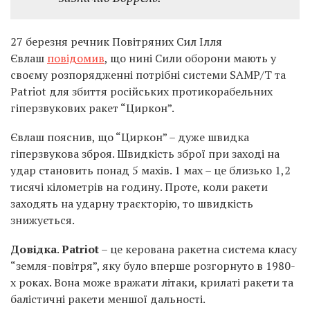
27 березня речник Повітряних Сил Ілля
Євлаш
повідомив
, що нині Сили оборони мають у
своєму розпорядженні потрібні системи SAMP/T та
Patriot для збиття російських протикорабельних
гіперзвукових ракет “Циркон”.
Євлаш пояснив, що “Циркон” – дуже швидка
гіперзвукова зброя. Швидкість зброї при заході на
удар становить понад 5 махів. 1 мах – це близько 1,2
тисячі кілометрів на годину. Проте, коли ракети
заходять на ударну траєкторію, то швидкість
знижується.
Довідка
.
Patriot
– це керована ракетна система класу
“земля-повітря”, яку було вперше розгорнуто в 1980-
х роках. Вона може вражати літаки, крилаті ракети та
балістичні ракети меншої дальності.