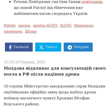
Речник Повітряних сил Ілля Євлаш
повідомив
,
що новий Patriot від Німеччини вже
найближчим часом спорядять Україні.
Patriot
,
заклик
,
країни НАТО
,
НАТО
,
Німеччина
,
партнери
,
Шольц
Facebook
Twitter
Telegram
15:30 10 Серпня, 2026
Молдова відкликає для консультацій свого
посла в РФ після падіння дрона
10 серпня Міністерство закордонних справ Молдови
опублікувало офіційну заяву щодо вибуху дрона
поблизу населеного пункту Крокмаз Штефан-
Водського району.