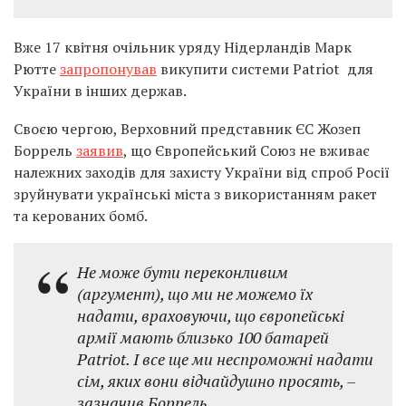
Вже 17 квітня очільник уряду Нідерландів Марк
Рютте
запропонував
викупити системи Patriot для
України в інших держав.
Своєю чергою, Верховний представник ЄС Жозеп
Боррель
заявив
, що Європейський Союз не вживає
належних заходів для захисту України від спроб Росії
зруйнувати українські міста з використанням ракет
та керованих бомб.
Не може бути переконливим
(аргумент), що ми не можемо їх
надати, враховуючи, що європейські
армії мають близько 100 батарей
Patriot. І все ще ми неспроможні надати
сім, яких вони відчайдушно просять, –
зазначив Боррель.