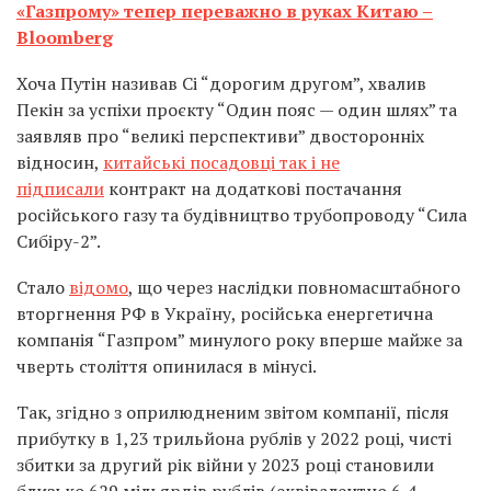
«Газпрому» тепер переважно в руках Китаю –
Bloomberg
Хоча Путін називав Сі “дорогим другом”, хвалив
Пекін за успіхи проєкту “Один пояс — один шлях” та
заявляв про “великі перспективи” двосторонніх
відносин,
китайські посадовці так і не
підписали
контракт на додаткові постачання
російського газу та будівництво трубопроводу “Сила
Сибіру-2”.
Стало
відомо
, що через наслідки повномасштабного
вторгнення РФ в Україну, російська енергетична
компанія “Газпром” минулого року вперше майже за
чверть століття опинилася в мінусі.
Так, згідно з оприлюдненим звітом компанії, після
прибутку в 1,23 трильйона рублів у 2022 році, чисті
збитки за другий рік війни у ​​2023 році становили