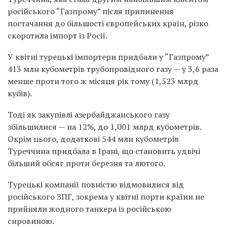
російського “Газпрому” після припинення
постачання до більшості європейських країн, різко
скоротила імпорт із Росії.
У квітні турецькі імпортери придбали у “Газпрому”
413 млн кубометрів трубопровідного газу — у 3,6 раза
менше проти того ж місяця рік тому (1,523 млрд
кубів).
Тоді як закупівлі азербайджанського газу
збільшилися — на 12%, до 1,001 млрд кубометрів.
Окрім цього, додаткові 544 млн кубометрів
Туреччина придбала в Ірані, що становить удвічі
більший обсяг проти березня та лютого.
Турецькі компанії повністю відмовилися від
російського ЗПГ, зокрема у квітні порти країни не
прийняли жодного танкера із російською
сировиною.