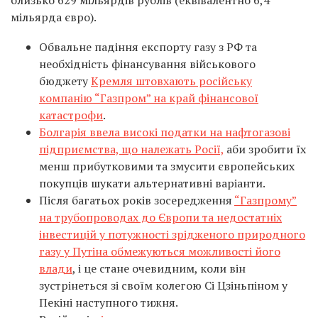
близько 629 мільярдів рублів (еквівалентно 6,4
мільярда євро).
Обвальне падіння експорту газу з РФ та
необхідність фінансування військового
бюджету
Кремля штовхають російську
компанію “Газпром” на край фінансової
катастрофи
.
Болгарія ввела високі податки на нафтогазові
підприємства, що належать Росії,
аби зробити їх
менш прибутковими та змусити європейських
покупців шукати альтернативні варіанти.
Після багатьох років зосередження
“Газпрому”
на трубопроводах до Європи та недостатніх
інвестицій у потужності зрідженого природного
газу у Путіна обмежуються можливості його
влади
, і це стане очевидним, коли він
зустрінеться зі своїм колегою Сі Цзіньпіном у
Пекіні наступного тижня.