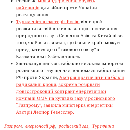
Російські
мільярдери спонсорують
найманців
для війни проти України –
розслідування.
Туркменістан застеріг Росію
від спроб
розширити свій вплив на ланцюг постачання
природного газу в Середню Азію та Китай після
того, як Росія заявила, що більше країн можуть
приєднатися до її “газового союзу” з
Казахстаном і Узбекистаном.
Зіштовхнувшись зі стабільно високим імпортом
російського газу під час повномасштабної війни
РФ проти України,
Австрія прагне піти на більш
радикальні кроки, зокрема розірвати
довгостроковий контракт енергетичної
компанії OMV на купівлю газу у російського
“Газпрому”, заявила міністерка енергетики
Австрії Леонор Гевесслер.
Газпром
,
енергоносії рф
,
російський газ
,
Туреччина