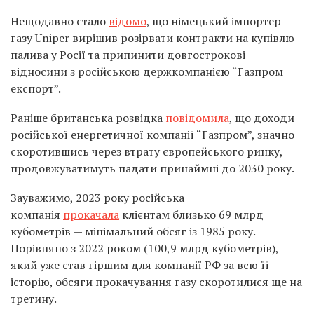
Нещодавно стало
відомо
, що німецький імпортер
газу Uniper вирішив розірвати контракти на купівлю
палива у Росії та припинити довгострокові
відносини з російською держкомпанією “Газпром
експорт”.
Раніше британська розвідка
повідомила
, що доходи
російської енергетичної компанії “Газпром”, значно
скоротившись через втрату європейського ринку,
продовжуватимуть падати принаймні до 2030 року.
Зауважимо, 2023 року російська
компанія
прокачала
клієнтам близько 69 млрд
кубометрів — мінімальний обсяг із 1985 року.
Порівняно з 2022 роком (100,9 млрд кубометрів),
який уже став гіршим для компанії РФ за всю її
історію, обсяги прокачування газу скоротилися ще на
третину.