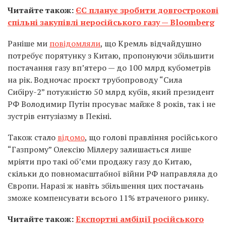
Читайте також:
ЄС планує зробити довгострокові
спільні закупівлі неросійського газу — Bloomberg
Раніше ми
повідомляли
, що Кремль відчайдушно
потребує порятунку з Китаю, пропонуючи збільшити
постачання газу вп’ятеро — до 100 млрд кубометрів
на рік. Водночас проєкт трубопроводу “Сила
Сибіру-2” потужністю 50 млрд кубів, який президент
РФ Володимир Путін просуває майже 8 років, так і не
зустрів ентузіазму в Пекіні.
Також стало
відомо
, що голові правління російського
“Газпрому” Олексію Міллеру залишається лише
мріяти про такі об’єми продажу газу до Китаю,
скільки до повномасштабної війни РФ направляла до
Європи. Наразі ж навіть збільшення цих постачань
зможе компенсувати всього 11% втраченого ринку.
Читайте також:
Експортні амбіції російського