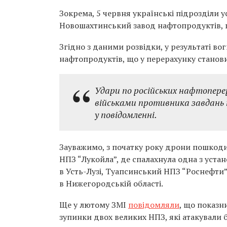
Зокрема, 5 червня українські підрозділи 
Новошахтинський завод нафтопродуктів, щ
Згідно з даними розвідки, у результаті в
нафтопродуктів, що у перерахунку станови
Удари по російських нафтопер
військами противника завдань п
у повідомленні.
Зауважимо, з початку року дрони пошкод
НПЗ “Лукойла”, де спалахнула одна з уста
в Усть-Лузі, Туапсинський НПЗ “Роснефти
в Нижегородській області.
Ще у лютому ЗМІ
повідомляли
, що показн
зупинки двох великих НПЗ, які атакували 