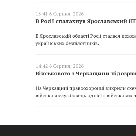
15:41 6 Серпня, 2026
В Росії спалахнув Ярославський Н
В Ярославській області Росії сталася пож
українських безпілотників.
14:42 6 Серпня, 2026
Військового з Черкащини підозрюю
На Черкащині правоохоронці викрили схем
військовослужбовець однієї з військових 