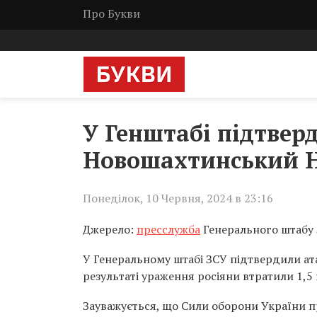
Про Букви
У Генштабі підтвер
Новошахтинський Н
Понеділок, 10 Червня, 2024 в 23:16
Джерело:
пресслужба
Генерального штабу
У Генеральному штабі ЗСУ підтвердили атак
результаті ураження росіяни втратили 1,5
Зауважується, що Сили оборони України 