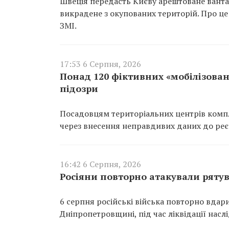
Швеція передасть Києву арештоване вантаж
викрадене з окупованих територій. Про це
ЗМІ.
17:53 6 Серпня, 2026
Понад 120 фіктивних «мобілізован
підозри
Посадовцям територіальних центрів компл
через внесення неправдивих даних до реєс
16:42 6 Серпня, 2026
Росіяни повторно атакували ряту
6 серпня російські війська повторно вдар
Дніпропетровщині, під час ліквідації насл