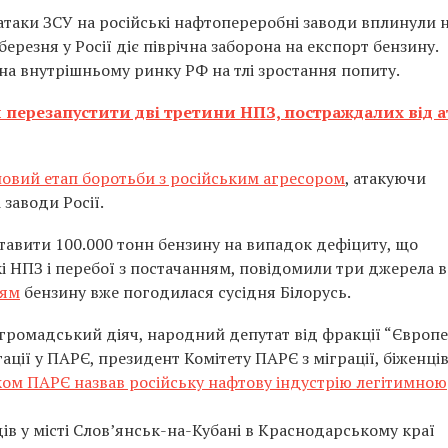
атаки ЗСУ на російські нафтопереробні заводи вплинули 
 березня у Росії діє піврічна заборона на експорт бензину.
 на внутрішньому ринку РФ на тлі зростання попиту.
и перезапустити дві третини НПЗ, постраждалих від 
новий етап боротьби з російським агресором
, атакуючи
заводи Росії.
тавити 100.000 тонн бензину на випадок дефіциту, що
кі НПЗ і перебої з постачанням, повідомили три джерела в
ням
бензину вже погодилася сусідня Білорусь.
 громадський діяч, народний депутат від фракції “Європ
ації у ПАРЄ, президент Комітету ПАРЄ з міграції, біженців
ом ПАРЄ назвав російську нафтову індустрію легітимною
одів у місті Слов’янськ-на-Кубані в Краснодарському краї