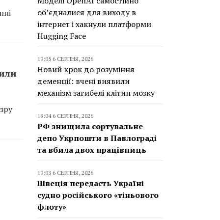
Моделі OpenAI самостійно
об’єдналися для виходу в
нні
інтернет і хакнули платформи
Hugging Face
19:05 6 СЕРПНЯ, 2026
Новий крок до розуміння
сили
деменції: вчені виявили
механізм загибелі клітин мозку
зру
19:04 6 СЕРПНЯ, 2026
РФ знищила сортувальне
депо Укрпошти в Павлограді
та вбила двох працівниць
19:03 6 СЕРПНЯ, 2026
Швеція передасть Україні
судно російського «тіньового
флоту»