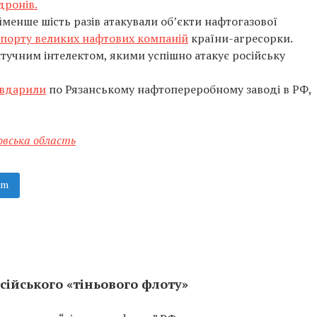
дронів.
айменше шість разів атакували об’єкти нафтогазової
спорту великих нафтових компаній
країни-агресорки.
штучним інтелектом, якими успішно атакує російську
вдарили
по Рязанському нафтопереробному заводі в РФ,
вська область
am
сійського «тіньового флоту»