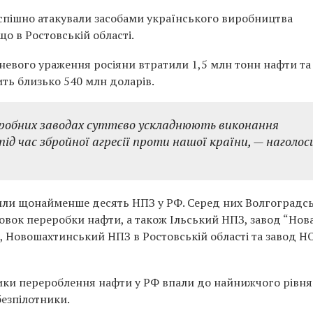
успішно атакували засобами українського виробництва
о в Ростовській області.
огневого ураження росіяни втратили 1,5 млн тонн нафти та
ть близько 540 млн доларів.
еробних заводах суттєво ускладнюють виконання
ід час збройної агресії проти нашої країни, — наголос
или щонайменше десять НПЗ у РФ. Серед них Волгоградс
новок переробки нафти, а також Ільський НПЗ, завод “Нов
”, Новошахтинський НПЗ в Ростовській області та завод 
ики перероблення нафти у РФ впали до найнижчого рівня
безпілотники.