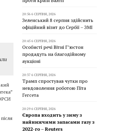
проти країн Балтії
20:56 6 СЕРПНЯ, 2026
Зеленський 8 серпня здійснить
офіційний візит до Сербії – ЗМІ
20:45 6 СЕРПНЯ, 2026
Особисті речі Вітні Г’юстон
продадуть на благодійному
или
аукціоні
20:37 6 СЕРПНЯ, 2026
Трамп спростував чутки про
ький
невдоволення роботою Піта
атека”
Гегсета
НОРСИ
20:29 6 СЕРПНЯ, 2026
Європа входить у зиму з
 після
найнижчими запасами газу з
2022-го – Reuters