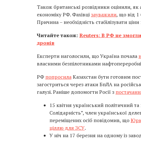
Також британські розвідники оцінили, як 
економіку РФ. Фахівці
зауважили
, що від 1
Причина – необхідність стабілізувати ціни
Читайте також:
Reuters: В РФ не змогл
дронів
Експерти наголосили, що Україна почала
власними безпілотниками нафтопереробні 
РФ
попросила
Казахстан бути готовим пос
загостриться через атаки БпЛА на російсь
галузі. Раніше допомогти Росії з
постачан
15 квітня український політичний та
Солідарність”, член української делег
переміщених осіб повідомив, що
Юрк
ціллю для ЗСУ
.
У ніч на 17 березня на одному із зав