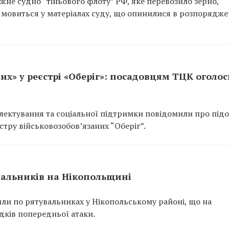
не судно “тіньового флоту” РФ, яке перевозило зерно,
 мовиться у матеріалах суду, що опинилися в розпорядже
их» у реєстрі «Оберіг»: посадовцям ТЦК оголо
ектування та соціальної підтримки повідомили про підо
тру військовозобов’язаних “Оберіг”.
вальників на Нікопольщині
или по рятувальниках у Нікопольському районі, що на
ідків попередньої атаки.