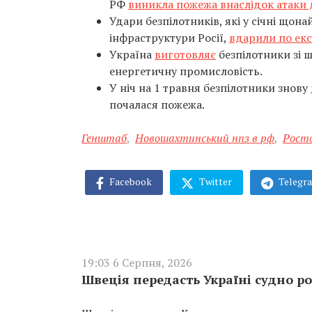
РФ
виникла пожежа внаслідок атаки 
Удари безпілотників, які у січні щон
інфраструктури Росії,
вдарили по ек
Україна
виготовляє
безпілотники зі 
енергетичну промисловість.
У ніч на 1 травня безпілотники знову
почалася пожежа.
Генштаб
,
Новошахтинський нпз в рф
,
Росто
Facebook
Twitter
Telegr
19:03 6 Серпня, 2026
Швеція передасть Україні судно ро