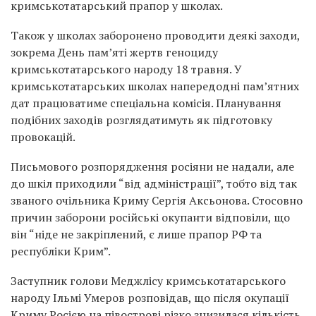
кримськотатарський прапор у школах.
Також у школах заборонено проводити деякі заходи,
зокрема День пам’яті жертв геноциду
кримськотатарського народу 18 травня. У
кримськотатарських школах напередодні пам’ятних
дат працюватиме спеціальна комісія. Планування
подібних заходів розглядатимуть як підготовку
провокацій.
Письмового розпорядження росіяни не надали, але
до шкіл приходили “від адміністрації”, тобто від так
званого очільника Криму Сергія Аксьонова. Стосовно
причин заборони російські окупанти відповіли, що
він “ніде не закріплений, є лише прапор РФ та
республіки Крим”.
Заступник голови Меджлісу кримськотатарського
народу Ільмі Умеров розповідав, що після окупації
Криму Росією на півострові різко знизилася кількість