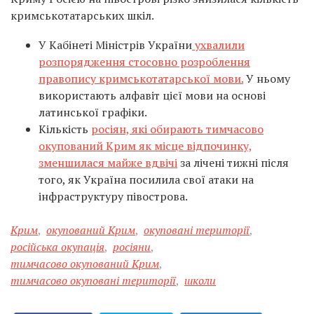
кримськотатарських шкіл.
У Кабінеті Міністрів України
ухвалили
розпорядження стосовно розроблення
правопису кримськотатарської мови.
У ньому
використають алфавіт цієї мови на основі
латинської графіки.
Кількість
росіян, які обирають тимчасово
окупований Крим як місце відпочинку,
зменшилася майже вдвічі
за лічені тижні після
того, як Україна посилила свої атаки на
інфраструктуру півострова.
Крим
,
окупований Крим
,
окуповані території
,
російська окупація
,
росіяни
,
тимчасово окупований Крим
,
тимчасово окуповані території
,
школи