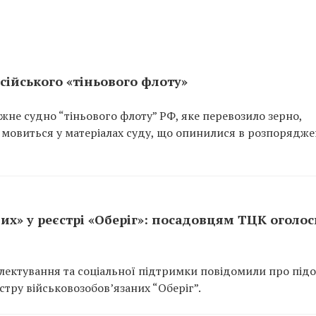
сійського «тіньового флоту»
не судно “тіньового флоту” РФ, яке перевозило зерно,
 мовиться у матеріалах суду, що опинилися в розпорядже
их» у реєстрі «Оберіг»: посадовцям ТЦК оголо
ектування та соціальної підтримки повідомили про підо
тру військовозобов’язаних “Оберіг”.