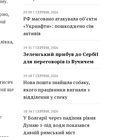
йну.
20:09 7 СЕРПНЯ, 2026
рно,
РФ масовано атакувала об’єкти
оці
«Укрнафти»: пошкоджено сім
активів
лівка,
19:31 7 СЕРПНЯ, 2026
Зеленський прибув до Сербії
для переговорів із Вучичем
19:18 7 СЕРПНЯ, 2026
 тисяч
Нова пошта знайшла собаку,
оці ще
якого працівники вигнали з
відділення у спеку
18:54 7 СЕРПНЯ, 2026
е
У Болгарії через падіння рівня
Дунаю з-під води показався
давній римський міст