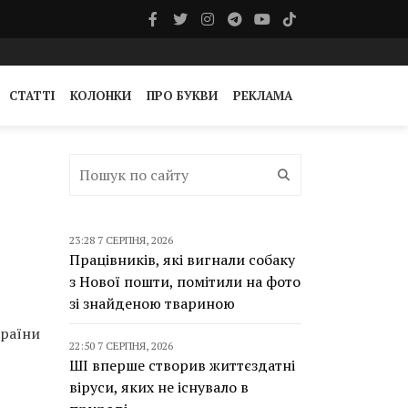
СТАТТІ
КОЛОНКИ
ПРО БУКВИ
РЕКЛАМА
23:28 7 СЕРПНЯ, 2026
Працівників, які вигнали собаку
з Нової пошти, помітили на фото
зі знайденою твариною
країни
22:50 7 СЕРПНЯ, 2026
ШІ вперше створив життєздатні
віруси, яких не існувало в