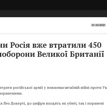
НОВИНИ
ни Росія вже втратили 450
іноборони Великої Британії
трати російської армії у повномасштабній війні проти У
 пораненими.
л Лео Докерті, до цифри входять як убиті, так і поранені