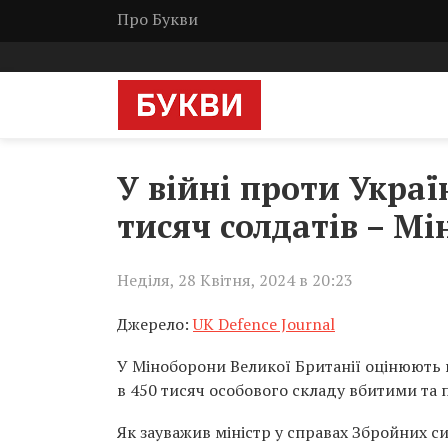
Про Букви
У війні проти Украї
тисяч солдатів – М
Неділя, 28 Квітня, 2024 в 20:23
Джерело:
UK Defence Journal
У Міноборони Великої Британії оцінюють в
в 450 тисяч особового складу вбитими та
Як зауважив міністр у справах Збройних си