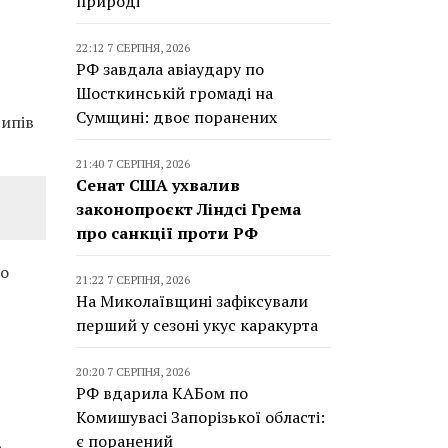
природі
22:12 7 СЕРПНЯ, 2026
РФ завдала авіаудару по
Шосткинській громаді на
Сумщині: двоє поранених
типів
21:40 7 СЕРПНЯ, 2026
Сенат США ухвалив
законопроєкт Ліндсі Грема
про санкції проти РФ
о
21:22 7 СЕРПНЯ, 2026
На Миколаївщині зафіксували
перший у сезоні укус каракурта
20:20 7 СЕРПНЯ, 2026
РФ вдарила КАБом по
Комишувасі Запорізької області:
є поранений