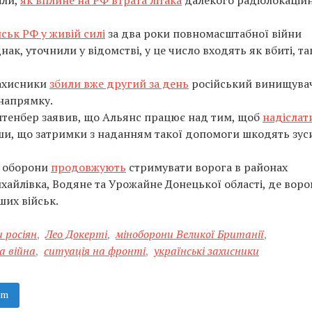
али,
як вплине на РФ втрата літака
далекого радіолокацій
йськ РФ у живій силі
за два роки повномасштабної війни
ак, уточнили у відомстві, у це число входять як вбиті, так
захисники
збили вже другий за день
російський винищува
напрямку.
лтенбер заявив, що Альянс працює над тим, щоб
надіслат
ши, що затримки з наданням такої допомоги шкодять зу
и оборони
продовжують
стримувати ворога в районах
хайлівка, Водяне та Урожайне Донецької області, де воро
ших військ.
 росіян
,
Лео Докерті
,
міноборони Великої Британії
,
а війна
,
ситуація на фронті
,
українські захисники
am