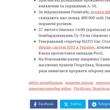
Британські розвідники прокоментув
виявлення та управління А-50.
За підрахунками Генштабу,
втрати ві
складають вже понад 400 000 осіб. Одн
поранені росіяни.
27 лютого близько 14:00 українські 
бомбардувальник Су-34 на східному 
Генеральний секретар НАТО Єнс Сто
більше систем ППО в Україну
, додав
Києва протистояти нападам Росії.
На Новопавлівському напрямку Сил
населених пунктів Георгіївка, Новоми
рази намагався прорвати оборону на
відсіч загарбникам
,
втрати ворога
,
втрати
повномасштабна війна
,
Російсько-Українськ
Facebook
Twitter
Telegr