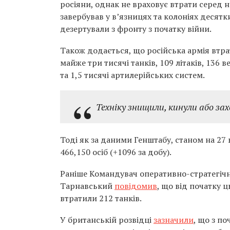
росіяни, однак не враховує втрати серед 
завербував у в’язницях та колоніях десятк
дезертували з фронту з початку війни.
Також додається, що російська армія втра
майже три тисячі танків, 109 літаків, 136 в
та 1,5 тисячі артилерійських систем.
Техніку знищили, кинули або зах
Тоді як за даними Генштабу, станом на 27 
466,150 осіб (+1096 за добу).
Раніше Командувач оперативно-стратегічн
Тарнавський
повідомив
, що від початку 
втратили 212 танків.
У британській розвідці
зазначили
, що з п