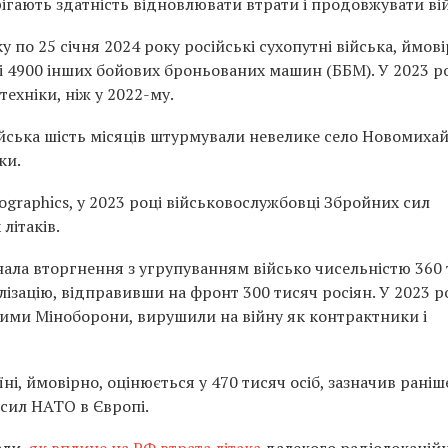
ерігають здатність відновлювати втрати і продовжувати ві
у по 25 січня 2024 року російські сухопутні війська, ймові
 і 4900 інших бойових броньованих машин (ББМ). У 2023 р
ехніки, ніж у 2022-му.
війська шість місяців штурмували невелике село Новомихай
ки.
ographics, у 2023 році військовослужбовці Збройних сил
літаків.
инала вторгнення з угрупуванням військо чисельністю 360
лізацію, відправивши на фронт 300 тисяч росіян. У 2023 р
ними Міноборони, вирушили на війну як контрактники і
їні, ймовірно, оцінюється у 470 тисяч осіб, зазначив раніш
 сил НАТО в Європі.