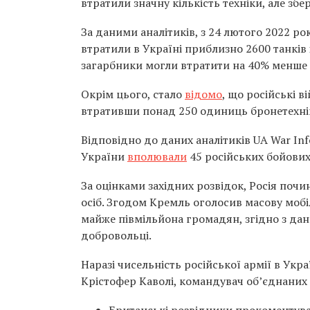
втратили значну кількість техніки, але зб
За даними аналітиків, з 24 лютого 2022 рок
втратили в Україні приблизно 2600 танків
загарбники могли втратити на 40% менше т
Окрім цього, стало
відомо
, що російські 
втративши понад 250 одиниць бронетехні
Відповідно до даних аналітиків UA War Inf
України
вполювали
45 російських бойових 
За оцінками західних розвідок, Росія поч
осіб. Згодом Кремль оголосив масову мобі
майже півмільйона громадян, згідно з да
добровольці.
Наразі чисельність російської армії в Укра
Крістофер Каволі, командувач об’єднаних