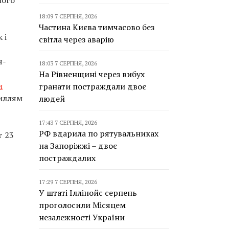
ного
18:09 7 СЕРПНЯ, 2026
Частина Києва тимчасово без
 і
світла через аварію
ч-
18:03 7 СЕРПНЯ, 2026
На Рівненщині через вибух
и
гранати постраждали двоє
силлям
людей
17:43 7 СЕРПНЯ, 2026
РФ вдарила по рятувальниках
г 23
на Запоріжжі – двоє
постраждалих
17:29 7 СЕРПНЯ, 2026
У штаті Іллінойс серпень
проголосили Місяцем
незалежності України