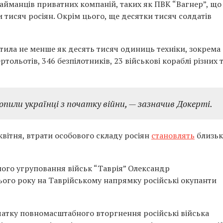
найманців приватних компаній, таких як ПВК “Вагнер”, що
и тисяч росіян. Окрім цього, ще десятки тисяч солдатів
тила не менше як десять тисяч одиниць техніки, зокрема
ертольотів, 346 безпілотників, 23 військові кораблі різних 
опили українці з початку війни, — зазначив Докерті.
квітня, втрати особового складу росіян
становлять
близьк
ого угруповання військ “Таврія” Олександр
цього року на Таврійському напрямку російські окупанти
очатку повномасштабного вторгнення російські війська