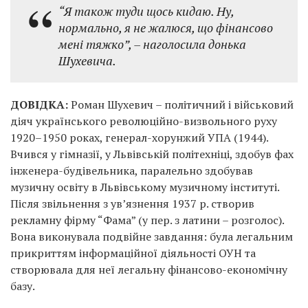
“Я також туди щось кидаю. Ну,
нормально, я не жалюся, що фінансово
мені тяжко”, – наголосила донька
Шухевича.
ДОВІДКА:
Роман Шухевич – політичний і військовий
діяч українського революційно-визвольного руху
1920–1950 роках, генерал-хорунжий УПА (1944).
Вчився у гімназії, у Львівській політехніці, здобув фах
інженера-будівельника, паралельно здобував
музичну освіту в Львівському музичному інституті.
Після звільнення з ув’язнення 1937 р. створив
рекламну фірму “Фама” (у пер. з латини – розголос).
Вона виконувала подвійне завдання: була легальним
прикриттям інформаційної діяльності ОУН та
створювала для неї легальну фінансово-економічну
базу.