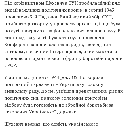
Під керівництвом Шухевича ОУН зробила цілий ряд
вкрай важливих політичних кроків: в серпні 1943
проведено 3-й Надзвичайний великий збір ОУН,
прийнято розгорнуту програму організації, що була
по суті програмою національно-визвольного руху. В
листопаді за участі Шухевича було проведено
Конференцію поневолених народів, своєрідний
антикомуністичний Інтернаціонал, який мав стати
основою антирадянського фронту боротьби народів
СРСР.
У липні наступного 1944 року ОУН створила
підпільний парламент – Українську головну
визвольну раду. До неї увійшли представники різних
політичних сил, причому головним критерієм
відбору була готовність до збройної боротьби за
створення Української держави.
Шухевич вважав, що єдність українського