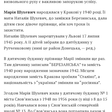
визвольного руху є важливою запорукою успіху.
Марія Шухевич
народилася у Кракові у 1940 році. Її
мати Наталія Шухевич, до заміжжя Березинська, дала
дітям своє дівоче прізвище, аби хоч трохи їх
захистити.
Наталію Шухевич заарештували у Львові 17 липня
1945 року. А її дітей забрали до дитбудинку у
Рутченковому (нині це район Донецька, — ред.)
В дитячому будинку прізвище Марії змінили ще раз.
Там дівчинку записали “БЕРЕЗАНСЬКА” та замість
1940 року народження зазначили 1942. Місцем
народження замість Кракова зробили “Сталіно”, а
національність з “українка” змінили на “росіянка”.
Згодом Марія Шухевич жила у дитячому будинку № 1
міста Слов’янська з 1948 по 1956 роки (у віці з 8 до 15
років). Навчалася вона у Слов’янській семирічній
школі № 13. До Слов’янська вона потрапила разом зі