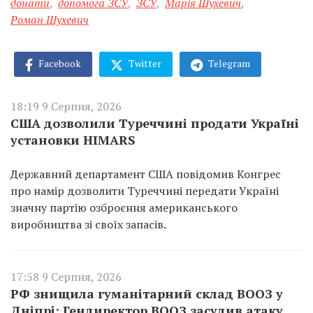
донати
,
допомога ЗСУ
,
ЗСУ
,
Марія Шухевич
,
Роман Шухевич
Facebook
Twitter
Telegram
18:19 9 Серпня, 2026
США дозволили Туреччині продати Україні
установки HIMARS
Державний департамент США повідомив Конгрес
про намір дозволити Туреччині передати Україні
значну партію озброєння американського
виробництва зі своїх запасів.
17:58 9 Серпня, 2026
РФ знищила гуманітарний склад ВООЗ у
Дніпрі: Гендиректор ВООЗ засудив атаку