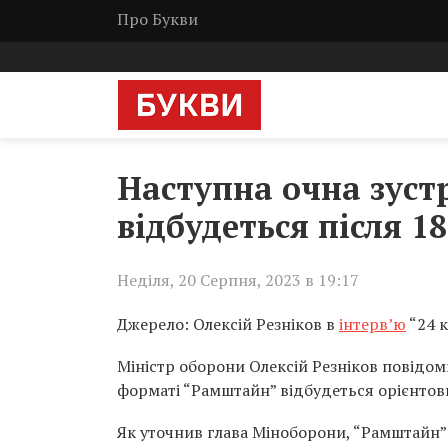
Про Букви
Наступна очна зуст
відбудеться після 1
Неділя, 20 Серпня, 2023 в 19:17
Джерело: Олексій Резніков в
інтерв’ю
“24 к
Міністр оборони Олексій Резніков повідом
форматі “Рамштайн” відбудеться орієнтовно
Як уточнив глава Міноборони, “Рамштайн” 