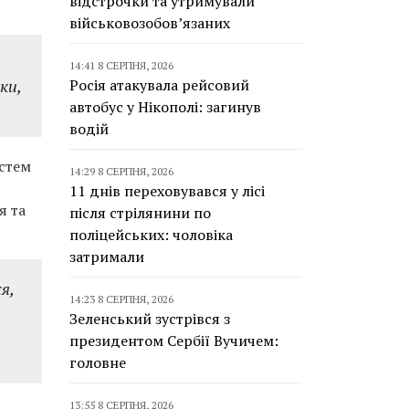
відстрочки та утримували
військовозобов’язаних
14:41 8 СЕРПНЯ, 2026
ки,
Росія атакувала рейсовий
автобус у Нікополі: загинув
водій
истем
14:29 8 СЕРПНЯ, 2026
11 днів переховувався у лісі
я та
після стрілянини по
поліцейських: чоловіка
затримали
я,
14:23 8 СЕРПНЯ, 2026
Зеленський зустрівся з
президентом Сербії Вучичем:
головне
13:55 8 СЕРПНЯ, 2026