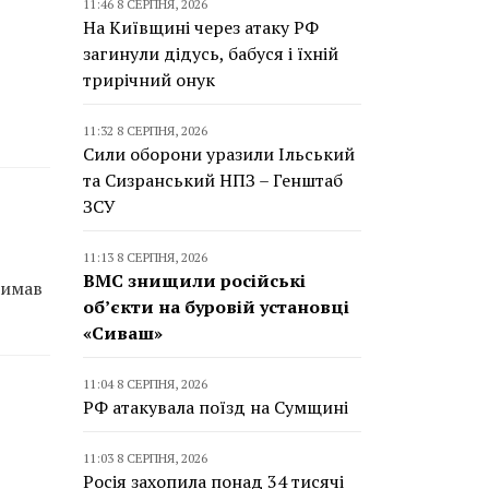
11:46 8 СЕРПНЯ, 2026
На Київщині через атаку РФ
загинули дідусь, бабуся і їхній
трирічний онук
11:32 8 СЕРПНЯ, 2026
Сили оборони уразили Ільський
та Сизранський НПЗ – Генштаб
ЗСУ
11:13 8 СЕРПНЯ, 2026
ВМС знищили російські
римав
об’єкти на буровій установці
«Сиваш»
11:04 8 СЕРПНЯ, 2026
РФ атакувала поїзд на Сумщині
11:03 8 СЕРПНЯ, 2026
Росія захопила понад 34 тисячі