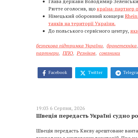
Глава держави Володимир Зеленський
Рютте оголосив, що
країна-партнер о
Німецький оборонний концерн
Rhein
танків на території України.
До польського сервісного центру,
яки
безпекова підтримка України
,
бронетехніка
партнери
,
ППО
,
Резніков
,
союзники
Facebook
Twitter
Telegr
19:03 6 Серпня, 2026
Швеція передасть Україні судно ро
Швеція передасть Києву арештоване вантаж
викрадене з окупованих територій. Про це