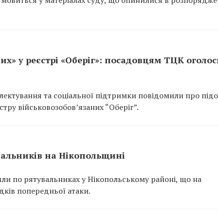
их» у реєстрі «Оберіг»: посадовцям ТЦК оголо
ектування та соціальної підтримки повідомили про підо
тру військовозобов’язаних “Оберіг”.
вальників на Нікопольщині
или по рятувальниках у Нікопольському районі, що на
ідків попередньої атаки.