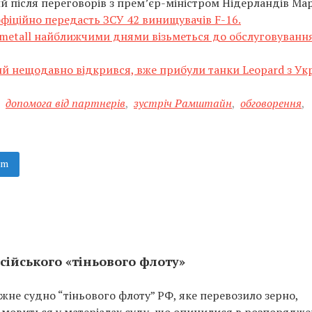
 після переговорів з премʼєр-міністром Нідерландів Ма
фіційно передасть ЗСУ 42 винищувачів F-16.
metall найближчими днями візьметься до обслуговуванн
й нещодавно відкрився, вже прибули танки Leopard з Ук
,
допомога від партнерів
,
зустріч Рамштайн
,
обговорення
,
am
сійського «тіньового флоту»
не судно “тіньового флоту” РФ, яке перевозило зерно,
 мовиться у матеріалах суду, що опинилися в розпорядже