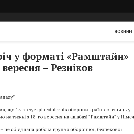
НОВИНИ
річ у форматі «Рамштайн»
8 вересня – Резніков
аналу”
ив, що 15-та зустріч міністрів оборони країн-союзниць у
 на тижні з 18-го вересня на авіабазі “Рамштайн” у Німеч
– це об’єднана робоча група з оборонної, безпекової