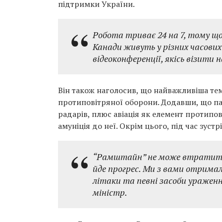
підтримки України.
Робота триває 24 на 7, тому що
Канади живуть у різних часових 
відеоконференції, якісь візити 
Він також наголосив, що найважливіша тем
протиповітряної оборони. Додавши, що па
радарів, плюс авіація як елемент протипо
амуніція до неї. Окрім цього, під час зустр
“Рамштайн” не може втратити 
йде прогрес. Ми з вами отримал
літаки та певні засоби уражен
міністр.