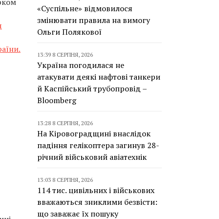
рком
«Суспільне» відмовилося
змінювати правила на вимогу
я
Ольги Полякової
раїни.
13:39 8 СЕРПНЯ, 2026
Україна погодилася не
атакувати деякі нафтові танкери
й Каспійський трубопровід –
Bloomberg
13:28 8 СЕРПНЯ, 2026
На Кіровоградщині внаслідок
падіння гелікоптера загинув 28-
річний військовий авіатехнік
13:03 8 СЕРПНЯ, 2026
114 тис. цивільних і військових
вважаються зниклими безвісти:
що заважає їх пошуку
нні