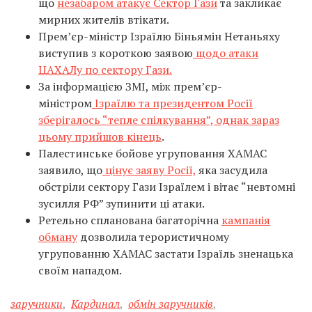
що
незабаром атакує Сектор Гази
та закликає
мирних жителів втікати.
Прем’єр-міністр Ізраїлю Біньямін Нетаньяху
виступив з короткою заявою
щодо атаки
ЦАХАЛу по сектору Гази.
За інформацією ЗМІ, між прем’єр-
міністром
Ізраїлю та президентом Росії
зберігалось “тепле спілкування”, однак зараз
цьому прийшов кінець
.
Палестинське бойове угруповання ХАМАС
заявило, що
цінує заяву Росії,
яка засудила
обстріли сектору Гази Ізраїлем і вітає “невтомні
зусилля РФ” зупинити ці атаки.
Ретельно спланована багаторічна
кампанія
обману
дозволила терористичному
угрупованню ХАМАС застати Ізраїль зненацька
своїм нападом.
заручники
,
Кардинал
,
обмін заручників
,