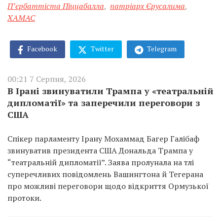
П’єрбаттіста Піццабалла
,
патріарх Єрусалима
,
ХАМАС
Facebook
Twitter
Telegram
00:21 7 Серпня, 2026
В Ірані звинуватили Трампа у «театральній
дипломатії» та заперечили переговори з
США
Спікер парламенту Ірану Мохаммад Багер Галібаф
звинуватив президента США Дональда Трампа у
“театральній дипломатії”. Заява пролунала на тлі
суперечливих повідомлень Вашингтона й Тегерана
про можливі переговори щодо відкриття Ормузької
протоки.