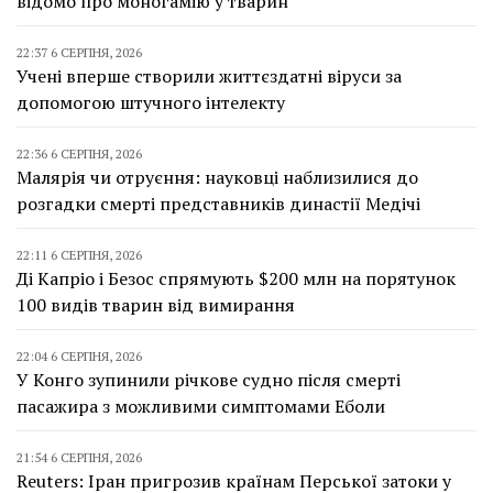
відомо про моногамію у тварин
22:37 6 СЕРПНЯ, 2026
Учені вперше створили життєздатні віруси за
допомогою штучного інтелекту
22:36 6 СЕРПНЯ, 2026
Малярія чи отруєння: науковці наблизилися до
розгадки смерті представників династії Медічі
22:11 6 СЕРПНЯ, 2026
Ді Капріо і Безос спрямують $200 млн на порятунок
100 видів тварин від вимирання
22:04 6 СЕРПНЯ, 2026
У Конго зупинили річкове судно після смерті
пасажира з можливими симптомами Еболи
21:54 6 СЕРПНЯ, 2026
Reuters: Іран пригрозив країнам Перської затоки у