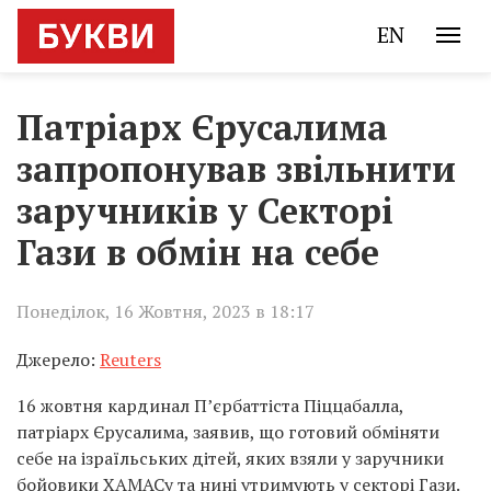
EN
Патріарх Єрусалима
запропонував звільнити
заручників у Секторі
Гази в обмін на себе
Понеділок, 16 Жовтня, 2023 в 18:17
Джерело:
Reuters
16 жовтня кардинал П’єрбаттіста Піццабалла,
патріарх Єрусалима, заявив, що готовий обміняти
себе на ізраїльських дітей, яких взяли у заручники
бойовики ХАМАСу та нині утримують у секторі Гази.