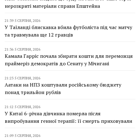
нерозкриті матеріали справи Епштейна
21:39 5 СЕРПНЯ, 2026
У Таїланді блискавка вбила футболіста під час матчу
та травмувала ще 12 гравців
21:36 5 СЕРПНЯ, 2026
Камала Гарріс почала збирати кошти для переможця
праймеріз демократів до Сенату у Мічигані
21:23 5 СЕРПНЯ, 2026
Аатаки на НПЗ коштували російському бюджету
понад трильйон рублів
21:12 5 СЕРПНЯ, 2026
У Китаї 6-річна дівчинка померла після
випробування генної терапії: її смерть приховували
21:09 5 СЕРПНЯ, 2026