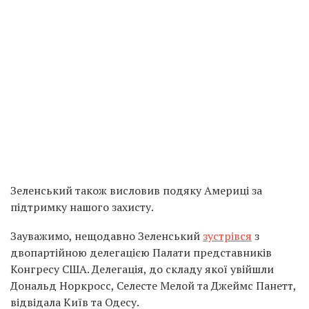
Зеленський також висловив подяку Америці за
підтримку нашого захисту.
Зауважимо, нещодавно Зеленський
зустрівся
з
двопартійною делегацією Палати представників
Конгресу США. Делегація, до складу якої увійшли
Дональд Норкросс, Селесте Мелой та Джеймс Панетт,
відвідала Київ та Одесу.