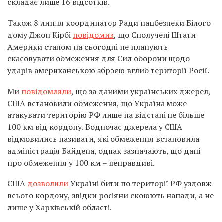
складає лише 16 відсотків.
Також 8 липня координатор Ради нацбезпеки Білого
дому Джон Кірбі
повідомив
, що Сполучені Штати
Америки станом на сьогодні не планують
скасовувати обмеження для Сил оборони щодо
ударів американською зброєю вглиб території Росії.
Ми
повідомляли
, що за даними українських джерел,
США встановили обмеження, що Україна може
атакувати територію РФ лише на відстані не більше
100 км від кордону. Водночас джерела у США
відмовились називати, які обмеження встановила
адміністрація Байдена, однак зазначають, що дані
про обмеження у 100 км – неправдиві.
США
дозволили
Україні бити по території РФ уздовж
всього кордону, звідки росіяни скоюють напади, а не
лише у Харківській області.