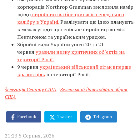
корпорація Northrop Grumman висловила намір
щодо
виробництва боєприпасів середнього
калібру в Україні.
Реалізувати цю ідею планують
в межах угоди про спільне виробництво між
Пентагоном та українським урядом.
Збройні сили України уночі 20 та 21
червня
уразили низку критичних об’єктів на
території Росії.
9 червня
український військовий літак вперше
вразив ціль
на території Росії.
делегація Сенату США
,
Зеленський далекобійна зброя
,
США
Facebook
Twitter
Telegram
21:23 5 Серпня, 2026