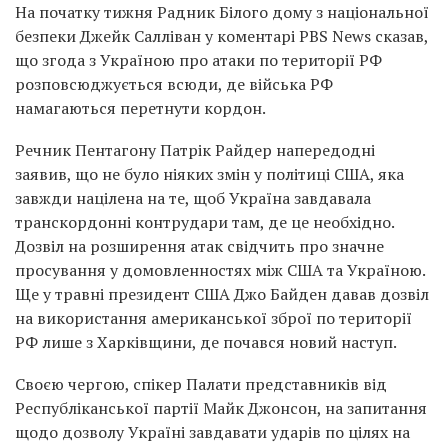
На початку тижня Радник Білого дому з національної
безпеки Джейк Салліван у коментарі PBS News сказав,
що згода з Україною про атаки по території РФ
розповсюджується всюди, де війська РФ
намагаються перетнути кордон.
Речник Пентагону Патрік Райдер напередодні
заявив, що не було ніяких змін у політиці США, яка
завжди націлена на те, щоб Україна завдавала
транскордонні контрудари там, де це необхідно.
Дозвіл на розширення атак свідчить про значне
просування у домовленностях між США та Україною.
Ще у травні президент США Джо Байден давав дозвіл
на використання американської зброї по території
РФ лише з Харківщини, де почався новий наступ.
Своєю чергою, спікер Палати представників від
Республіканської партії Майк Джонсон, на запитання
щодо дозволу Україні завдавати ударів по цілях на