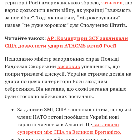
території Росії американською зброєю,
зазначив
, що
варто дозволити вести війну, як українці “вважають
за потрібне”. Тоді як політику “мікрокерування”
назвав “не дуже хорошою” для Сполучених Штатів.
Читайте також:
AP: Командири ЗСУ закликали
США дозволити удари ATACMS вглиб Росії
Нещодавно міністр закордонних справ Польщі
Радослав Сікорський
висловив
упевненість, що
попри триваючі дискусії, Україна отримає дозвіл на
удари по цілях на території Росії західним
озброєнням. Він нагадав, що схожі вагання раніше
були стосовно військових постачань.
За даними ЗМІ, США занепокоєні тим, що деякі
члени НАТО готові пообіцяти Україні нові
гарантії членства в Альянсі. Це
викликало
суперечки між США та Великою Британією.
Американська військово-промислова