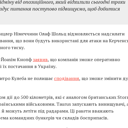
ідміну від опозиційного, який відхилили сьогодні трохи
радус питання поступово підвищуємо, щоб добитися
анцлер Німеччини Олаф Шольц відмовляється надсилати
ювання, що вони будуть використані для атаки на Керчен
ного тиску.
s Йоахім Кнопф
заявив
, що компанія зможе оперативно
і їх постачання в Україну.
митро Кулеба не полишає
сподівання
, що зможе змінити д
сом дії до 500 кілометрів, які є аналогом британських Sto
раїнськими військовими. Taurus запускають винищувачі, 
і й можуть летіти під радарами. Ці ракети вважають
ема командних бункерів чи складів боєприпасів.