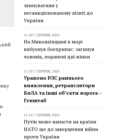
звинуватили у
несанкціонованому візиті до
України
11:40 7 СЕРПНЯ, 2026
На Миколаївщині в морі
ський
вибухнув боєприпас: загинув
чоловік, поранені дві жінки
11:33 7 СЕРПНЯ, 2026
Уражено РЛС раннього
виявлення, ретранслятори
умку
БпЛА та інші об’єкти ворога –
Генштаб
rm
а
11:14 7 СЕРПНЯ, 2026
Путін може напасти на країни
НАТО ще до завершення війни
проти України