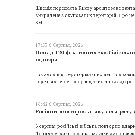
Швеція передасть Києву арештоване вантаж
викрадене з окупованих територій. Про це
ЗМІ.
17:53 6 Серпня, 2026
Понад 120 фіктивних «мобілізован
підозри
Посадовцям територіальних центрів компл
через внесення неправдивих даних до реєс
16:42 6 Серпня, 2026
Росіяни повторно атакували ряту
6 серпня російські війська повторно вдар
Дніпропетровщині, під час ліквідації насл