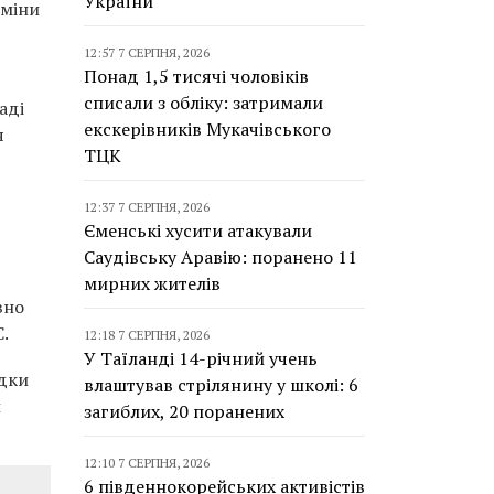
України
зміни
12:57 7 СЕРПНЯ, 2026
Понад 1,5 тисячі чоловіків
списали з обліку: затримали
аді
екскерівників Мукачівського
я
ТЦК
12:37 7 СЕРПНЯ, 2026
Єменські хусити атакували
Саудівську Аравію: поранено 11
мирних жителів
вно
.
12:18 7 СЕРПНЯ, 2026
У Таїланді 14-річний учень
ідки
влаштував стрілянину у школі: 6
и
загиблих, 20 поранених
12:10 7 СЕРПНЯ, 2026
6 південнокорейських активістів