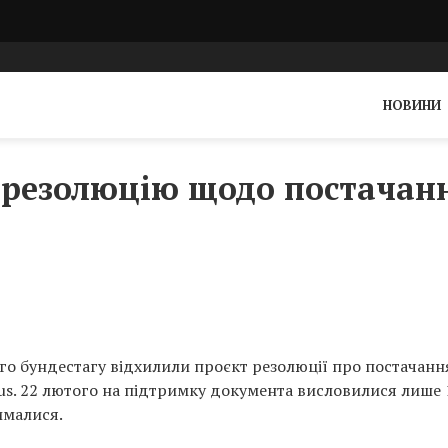
НОВИНИ
 резолюцію щодо постачан
о бундестагу відхилили проєкт резолюції про постачанн
rus. 22 лютого на підтримку документа висловилися лише 
ималися.