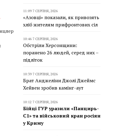
11:09 7 СЕРПНЯ, 2026
і
«Азовці» показали, як привозять
хліб жителям прифронтових сіл
анцлер
10:46 7 СЕРПНЯ, 2026
Обстріли Херсонщини:
я
поранено 26 людей, серед них –
підліток
10:39 7 СЕРПНЯ, 2026
Брат Анджеліни Джолі Джеймс
Хейвен зробив камінг-аут
10:12 7 СЕРПНЯ, 2026
Бійці ГУР уразили «Панцирь-
С1» та військовий кран росіян
у Криму