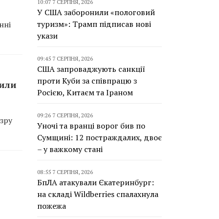
10:07 7 СЕРПНЯ, 2026
У США заборонили «пологовий
туризм»: Трамп підписав нові
нні
укази
09:45 7 СЕРПНЯ, 2026
США запроваджують санкції
проти Куби за співпрацю з
сили
Росією, Китаєм та Іраном
09:26 7 СЕРПНЯ, 2026
зру
Уночі та вранці ворог бив по
Сумщині: 12 постраждалих, двоє
– у важкому стані
08:55 7 СЕРПНЯ, 2026
БпЛА атакували Єкатеринбург:
на складі Wildberries спалахнула
пожежа