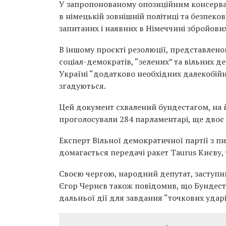
У запропонованому опозиційним консерва
в німецькій зовнішній політиці та безпеко
запитаних і наявних в Німеччині збройови
В іншому проєкті резолюції, представленом
соціал-демократів, “зелених” та вільних 
Україні “додатково необхідних далекобійн
згадуються.
Цей документ схвалений бундестагом, на 
проголосували 284 парламентарі, ще двоє
Експерт Вільної демократичної партії з 
домагається передачі ракет Taurus Києву,
Своєю чергою, народний депутат, заступни
Єгор Чернєв також повідомив, що Бундес
дальньої дії для завдання “точкових ударі