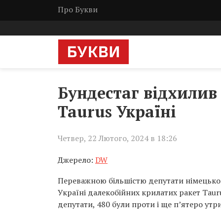
Про Букви
Бундестаг відхилив
Taurus Україні
Четвер, 22 Лютого, 2024 в 18:26
Джерело:
DW
Переважною більшістю депутати німецьког
Україні далекобійних крилатих ракет Tau
депутати, 480 були проти і ще п’ятеро утр