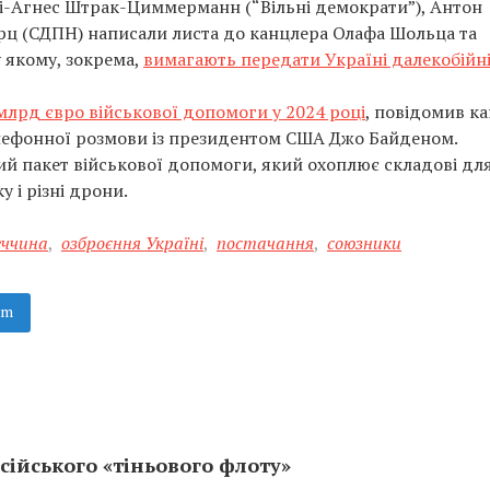
і-Агнес Штрак-Циммерманн (“Вільні демократи”), Антон
арц (СДПН) написали листа до канцлера Олафа Шольца та
у якому, зокрема,
вимагають передати Україні далекобійн
млрд євро військової допомоги у 2024 році
, повідомив к
лефонної розмови із президентом США Джо Байденом.
й пакет військової допомоги, який охоплює складові дл
 і різні дрони.
еччина
,
озброєння Україні
,
постачання
,
союзники
am
сійського «тіньового флоту»