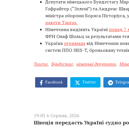
Депутати німецького Бундестагу Мар
Гофрайтер (“Зелені”) та Андреас Шв
міністра оборони Бориса Пісторіуса, 
ракети Taurus.
Німеччина виділить Україні
понад 7 
ФРН Олаф Шольц за результатами те
Україна
отримала
від Німеччини нови
систем ППО IRIS-T, броньовану техніку
Taurus
,
Бундестаг
,
німецькі депутати
,
Нім
Facebook
Twitter
Telegr
19:03 6 Серпня, 2026
Швеція передасть Україні судно ро