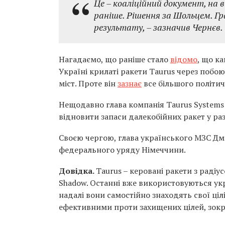
Це – коаліційний документ, на в
раніше. Рішення за Шольцем. Г
результату, – зазначив Чернєв.
Нагадаємо, що раніше стало
відомо
, що к
Україні крилаті ракети Taurus через побо
міст. Проте він
зазнає
все більшого політич
Нещодавно глава компанія Taurus System
відновити запаси далекобійних ракет у раз
Своєю чергою, глава українського МЗС Д
федерального уряду Німеччини.
Довідка.
Taurus – керовані ракети з радіу
Shadow. Останні вже використовуються ук
надалі вони самостійно знаходять свої ціл
ефективними проти захищених цілей, зокр