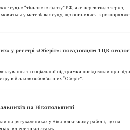
не судно “тіньового флоту” РФ, яке перевозило зерно,
 мовиться у матеріалах суду, що опинилися в розпорядже
их» у реєстрі «Оберіг»: посадовцям ТЦК оголо
ектування та соціальної підтримки повідомили про підо
тру військовозобов’язаних “Оберіг”.
вальників на Нікопольщині
или по рятувальниках у Нікопольському районі, що на
ідків попередньої атаки.