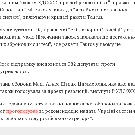
тивним блоком ХДС/ХСС проєкті резолюції за “справжні 
вій політиці” містився заклик до “негайного постачання
х систем”, включаючи крилаті ракети Taurus.
у депутатами від правлячої “світлофорної” коаліції у скл
демократів, уряд Німеччини також закликали до постачанн
их збройових систем”, але ракети Taurus у ньому не
його підтримку висловилися 382 депутати, проти
 утрималися.
питань оборони Марі-Агнес Штрак-Циммерман, яка вже да
 також голосувала за проект резолюції, висунутий ХДС/ХСС
к голови комітету з питань нацбезпеки, оборони та розв
таг
проголосував
за рекомендацію надати Україні систем
в глибоко в тилу російського агресора”.