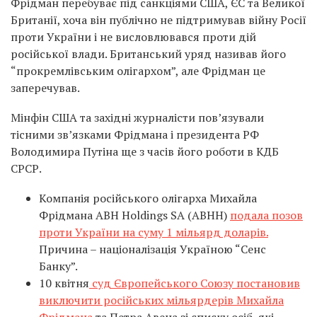
Фрідман перебуває під санкціями США, ЄС та Великої
Британії, хоча він публічно не підтримував війну Росії
проти України і не висловлювався проти дій
російської влади. Британський уряд називав його
“прокремлівським олігархом”, але Фрідман це
заперечував.
Мінфін США та західні журналісти пов’язували
тісними зв’язками Фрідмана і президента РФ
Володимира Путіна ще з часів його роботи в КДБ
СРСР.
Компанія російського олігарха Михайла
Фрідмана ABH Holdings SA (ABHH)
подала позов
проти України на суму 1 мільярд доларів.
Причина – націоналізація Україною “Сенс
Банку”.
10 квітня
суд Європейського Союзу постановив
виключити російських мільярдерів Михайла