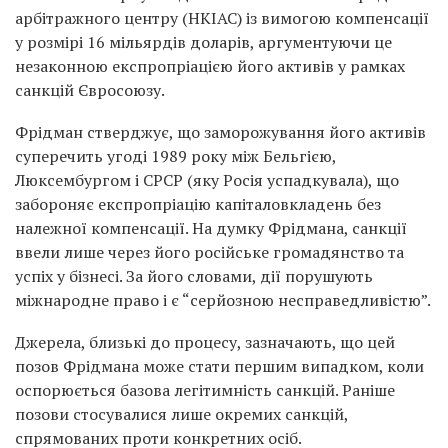
арбітражного центру (HKIAC) із вимогою компенсації
у розмірі 16 мільярдів доларів, аргументуючи це
незаконною експропріацією його активів у рамках
санкцій Євросоюзу.
Фрідман стверджує, що заморожування його активів
суперечить угоді 1989 року між Бельгією,
Люксембургом і СРСР (яку Росія успадкувала), що
забороняє експропріацію капіталовкладень без
належної компенсації. На думку Фрідмана, санкції
ввели лише через його російське громадянство та
успіх у бізнесі. За його словами, дії порушують
міжнародне право і є “серйозною несправедливістю”.
Джерела, близькі до процесу, зазначають, що цей
позов Фрідмана може стати першим випадком, коли
оспорюється базова легітимність санкцій. Раніше
позови стосувалися лише окремих санкцій,
спрямованих проти конкретних осіб.