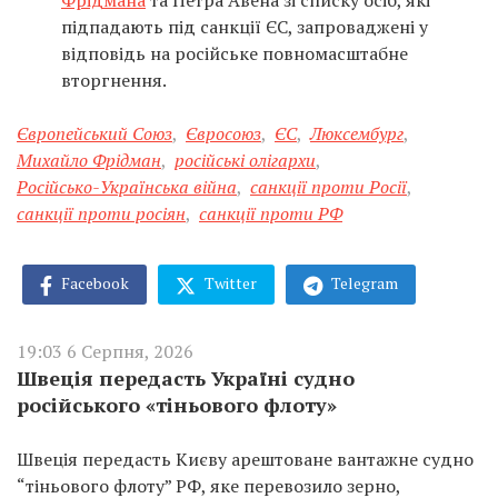
Фрідмана
та Петра Авена зі списку осіб, які
підпадають під санкції ЄС, запроваджені у
відповідь на російське повномасштабне
вторгнення.
Європейський Союз
,
Євросоюз
,
ЄС
,
Люксембург
,
Михайло Фрідман
,
російські олігархи
,
Російсько-Українська війна
,
санкції проти Росії
,
санкції проти росіян
,
санкції проти РФ
Facebook
Twitter
Telegram
19:03 6 Серпня, 2026
Швеція передасть Україні судно
російського «тіньового флоту»
Швеція передасть Києву арештоване вантажне судно
“тіньового флоту” РФ, яке перевозило зерно,