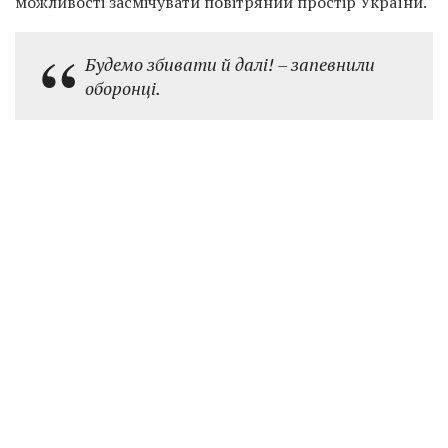
можливості засмічувати повітряний простір України.
Будемо збивати й далі! – запевнили
оборонці.