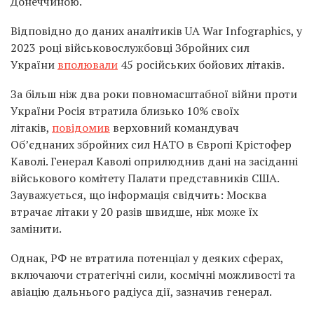
Донеччиною.
Відповідно до даних аналітиків UA War Infographics, у
2023 році військовослужбовці Збройних сил
України
вполювали
45 російських бойових літаків.
За більш ніж два роки повномасштабної війни проти
України Росія втратила близько 10% своїх
літаків,
повідомив
верховний командувач
Об’єднаних збройних сил НАТО в Європі Крістофер
Каволі. Генерал Каволі оприлюднив дані на засіданні
військового комітету Палати представників США.
Зауважується, що інформація свідчить: Москва
втрачає літаки у 20 разів швидше, ніж може їх
замінити.
Однак, РФ не втратила потенціал у деяких сферах,
включаючи стратегічні сили, космічні можливості та
авіацію дальнього радіуса дії, зазначив генерал.