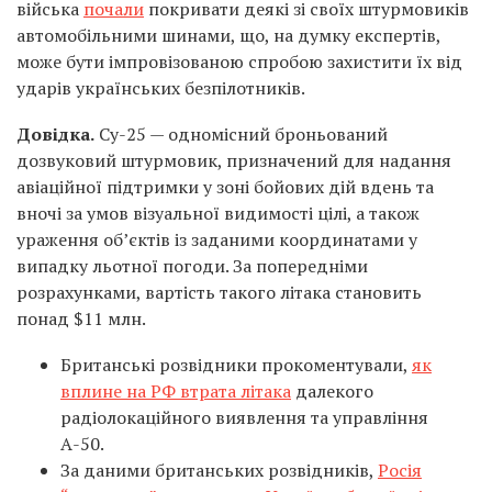
війська
почали
покривати деякі зі своїх штурмовиків
автомобільними шинами, що, на думку експертів,
може бути імпровізованою спробою захистити їх від
ударів українських безпілотників.
Довідка.
Су-25 — одномісний броньований
дозвуковий штурмовик, призначений для надання
авіаційної підтримки у зоні бойових дій вдень та
вночі за умов візуальної видимості цілі, а також
ураження об’єктів із заданими координатами у
випадку льотної погоди. За попередніми
розрахунками, вартість такого літака становить
понад $11 млн.
Британські розвідники прокоментували,
як
вплине на РФ втрата літака
далекого
радіолокаційного виявлення та управління
А-50.
За даними британських розвідників,
Росія