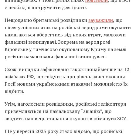
винищувачах. У Повітряних силах
пояснили
, що в ЗСУ
є необхідні інструменти для цього.
Нещодавно британські розвідники
зауважили
, що
після успішних атак на російські аеродроми окупанти
намагаються вберегтись від нових втрат, малюючи
фальшиві винищувачі. Зокрема на аеродромі
Кіровське у тимчасово окупованому Криму на землі
росіяни намалювали фальшиві винищувачі.
Схожі випадки зафіксовано також щонайменше на 12
авіабазах РФ, що свідчить про рівень занепокоєння
Росії новими українськими атаками і можливістю їх
відбити.
Утім, наголосили розвідники, російські гелікоптери
приземляються на намальовану “авіацію”, що
зводить нанівець старання окупантів обманути ЗСУ.
Ще у вересні 2023 року стало відомо, що російські