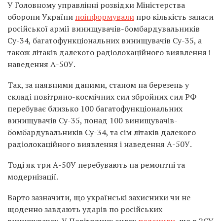
У Головному управлінні розвідки Міністерства
оборони України
поінформували
про кількість запаси
російської армії винищувачів-бомбардувальників
Су-34, багатофункціональних винищувачів Су-35, а
також літаків далекого радіолокаційного виявлення і
наведення А-50У.
Так, за наявними даними, станом на березень у
складі повітряно-космічних сил збройних сил РФ
перебуває близько 100 багатофункціональних
винищувачів Су-35, понад 100 винищувачів-
бомбардувальників Су-34, та сім літаків далекого
радіолокаційного виявлення і наведення А-50У.
Тоді як три А-50У перебувають на ремонтні та
модернізації.
Варто зазначити, що українські захисники чи не
щоденно завдають ударів по російських