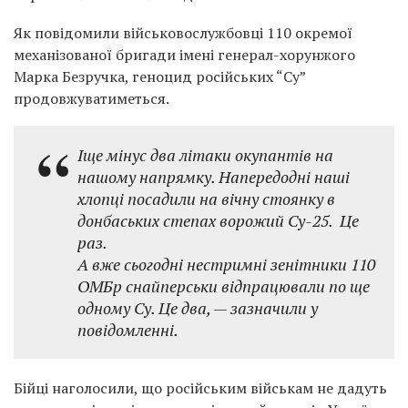
Як повідомили військовослужбовці 110 окремої
механізованої бригади імені генерал-хорунжого
Марка Безручка, геноцид російських “Су”
продовжуватиметься.
Іще мінус два літаки окупантів на
нашому напрямку. Напередодні наші
хлопці посадили на вічну стоянку в
донбаських степах ворожий Су-25. Це
раз.
А вже сьогодні нестримні зенітники 110
ОМБр снайперськи відпрацювали по ще
одному Су. Це два, — зазначили у
повідомленні.
Бійці наголосили, що російським військам не дадуть