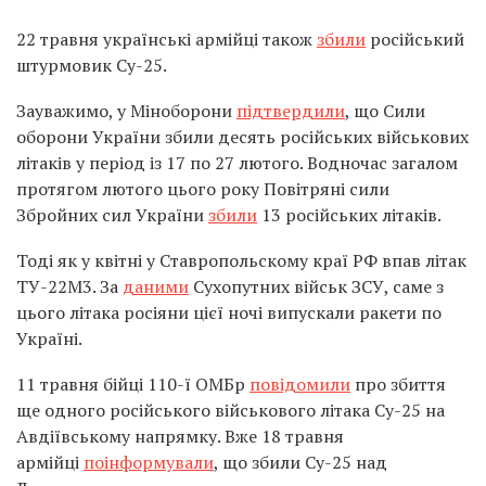
22 травня українські армійці також
збили
російський
штурмовик Су-25.
Зауважимо, у Міноборони
підтвердили
, що Сили
оборони України збили десять російських військових
літаків у період із 17 по 27 лютого. Водночас загалом
протягом лютого цього року Повітряні сили
Збройних сил України
збили
13 російських літаків.
Тоді як у квітні у Ставропольскому краї РФ впав літак
ТУ-22М3. За
даними
Сухопутних військ ЗСУ, саме з
цього літака росіяни цієї ночі випускали ракети по
Україні.
11 травня бійці 110-ї ОМБр
повідомили
про збиття
ще одного російського військового літака Су-25 на
Авдіївському напрямку. Вже 18 травня
армійці
поінформували
, що збили Су-25 над