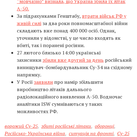
“мовчазно” визнала, що Україна збила їх літак
А-50.
За підрахунками Генштабу,
втрати військ РФ у
живій силі
за два роки повномасштабної війни
складають вже понад 400 000 осіб. Однак,
уточнили у відомстві, у це число входять як
вбиті, так і поранені росіяни.
27 лютого близько 14:00 українські
захисники
збили вже другий за день
російський
винищувач-бомбардувальник Су-34 на східному
напрямку.
У Росії
заявили
про намір збільшити
виробництво літаків дальнього
радіолокаційного виявлення А-50. Водночас
аналітики ISW сумніваються у таких
можливостях РФ.
ворожий Су-25
,
збиті російські літаки
,
оборонці
,
Російсько-Українська війна
,
ситуація на фронті
,
Су-25