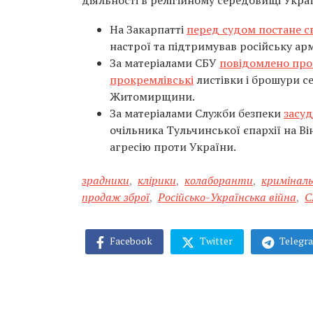
діяльності в релігійному середовищі Украї
На Закарпатті
перед судом постане с
настрої та підтримував російську ар
За матеріалами СБУ
повідомлено про
прокремлівські
листівки і брошури с
Житомирщини.
За матеріалами Служби безпеки
засу
очільника Тульчинської єпархії на В
агресію проти України.
зрадники
,
клірики
,
колаборанти
,
криміналь
продаж зброї
,
Російсько-Українська війна
,
С
Facebook
Twitter
Telegr