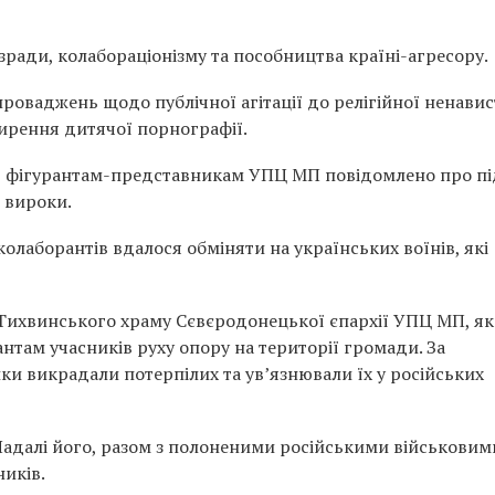
зради, колабораціонізму та пособництва країні-агресору.
роваджень щодо публічної агітації до релігійної ненавист
ирення дитячої порнографії.
 26 фігурантам-представникам УПЦ МП повідомлено про пі
 вироки.
олаборантів вдалося обміняти на українських воїнів, які
Тихвинського храму Сєвєродонецької єпархії УПЦ МП, як
антам учасників руху опору на території громади. За
ки викрадали потерпілих та ув’язнювали їх у російських
Надалі його, разом з полоненими російськими військовим
ників.