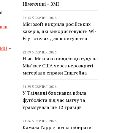
Німеччині – ЗМІ
і
22:13 5 СЕРПНЯ, 2026
Microsoft викрила російських
вав
хакерів, які використовують Wi-
Fi у готелях для шпигунства
 МП
–
22:09 5 СЕРПНЯ, 2026
Нью-Мексико подало до суду на
Мін’юст США через нерозкриті
матеріали справи Епштейна
21:39 5 СЕРПНЯ, 2026
У Таїланді блискавка вбила
футболіста під час матчу та
травмувала ще 12 гравців
21:36 5 СЕРПНЯ, 2026
Камала Гарріс почала збирати