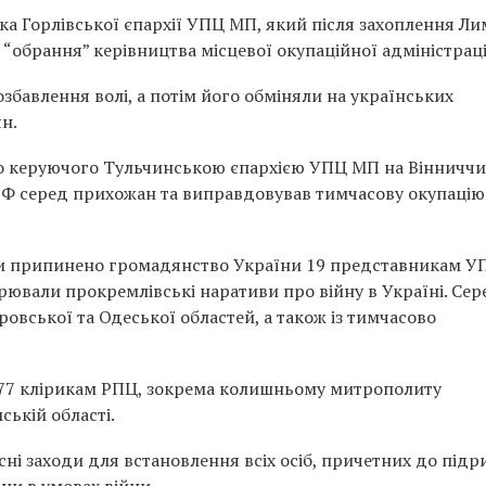
ка Горлівської єпархії УПЦ МП, який після захоплення Ли
“обрання” керівництва місцевої окупаційної адміністраці
озбавлення волі, а потім його обміняли на українських
ян.
ено керуючого Тульчинською єпархією УПЦ МП на Вінниччи
РФ серед прихожан та виправдовував тимчасову окупацію
еки припинено громадянство України 19 представникам У
рювали прокремлівські наративи про війну в Україні. Сер
овської та Одеської областей, а також із тимчасово
177 клірикам РПЦ, зокрема колишньому митрополиту
ькій області.
і заходи для встановлення всіх осіб, причетних до підр