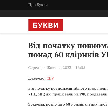
Про Букви
Від початку повном
понад 60 кліриків 
Середа, 4 Жовтня, 2023 в 16:55
Джерело:
СБУ
Від початку повномасштабного вторгнення 
УПЦ МП) які працювали на РФ, продавали 
Зокрема, розпочато 68 кримінальних про