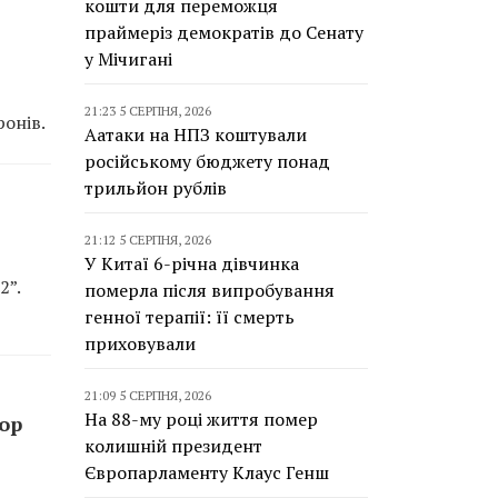
кошти для переможця
праймеріз демократів до Сенату
у Мічигані
21:23 5 СЕРПНЯ, 2026
онів.
Аатаки на НПЗ коштували
російському бюджету понад
трильйон рублів
21:12 5 СЕРПНЯ, 2026
У Китаї 6-річна дівчинка
2”.
померла після випробування
генної терапії: її смерть
приховували
21:09 5 СЕРПНЯ, 2026
На 88-му році життя помер
top
колишній президент
Європарламенту Клаус Генш