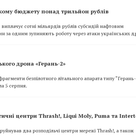
кому бюджету понад трильйон рублів
 виплачує сотні мільярдів рублів субсидій нафтовим
ин за одним зупиняють роботу через атаки українських др
кого дрона «Герань-2»
рагменти безпілотного літального апарата типу “Герань-
а 5 серпня.
ичні центри Thrash!, Liqui Moly, Puma та Inter
руйнував два розподільчі центри мережі Thrash!, а також