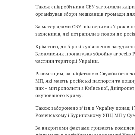
Також співробітники СБУ затримали кліри
організував збори мешканців громади для 
За матеріалами СБУ, він отримав 7 років п
захисників, які потрапили в полон до росі
Крім того, до 5 років ув’язнення засудж
Зловмисник пропагував збройну агресію 
частини території України.
Разом з цим, за ініціативою Служби безп
МП, які мають російські паспорти та поши
них – митрополити з Київської, Дніпропетр
окупованого Криму.
Також заборонено в’їзд в Україну понад 
Роменському і Буринському УПЦ МП у Сумс
За викритими фактами тривають комплексн