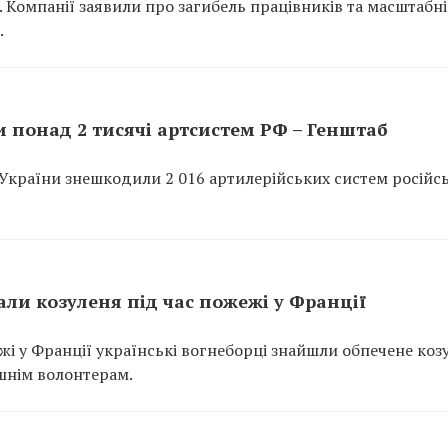
p. Компанії заявили про загибель працівників та масштабні
.
 понад 2 тисячі артсистем РФ – Генштаб
України знешкодили 2 016 артилерійських систем російс
ли козуленя під час пожежі у Франції
ежі у Франції українські вогнеборці знайшли обпечене коз
шнім волонтерам.