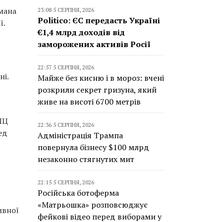
мана
23:08 5 СЕРПНЯ, 2026
Politico: ЄС передасть Україні
ї.
€1,4 млрд доходів від
заморожених активів Росії
22:57 5 СЕРПНЯ, 2026
ні.
Майже без кисню і в мороз: вчені
розкрили секрет гризуна, який
живе на висоті 6700 метрів
ПЦ
22:36 5 СЕРПНЯ, 2026
ед
Адміністрація Трампа
повернула бізнесу $100 млрд
незаконно стягнутих мит
22:15 5 СЕРПНЯ, 2026
Російська ботоферма
«Матрьошка» розповсюджує
ивної
фейкові відео перед виборами у