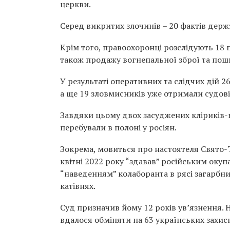
церкви.
Серед викритих злочинів – 20 фактів держ
Крім того, правоохоронці розслідують 18 п
також продажу вогнепальної зброї та пош
У результаті оперативних та слідчих дій
а ще 19 зловмисників уже отримали судові
Завдяки цьому двох засуджених кліриків-к
перебували в полоні у росіян.
Зокрема, мовиться про настоятеля Свято-
квітні 2022 року “здавав” російським окуп
“наведенням” колаборанта в рясі загарбни
катівнях.
Суд призначив йому 12 років ув’язнення. 
вдалося обміняти на 63 українських захис