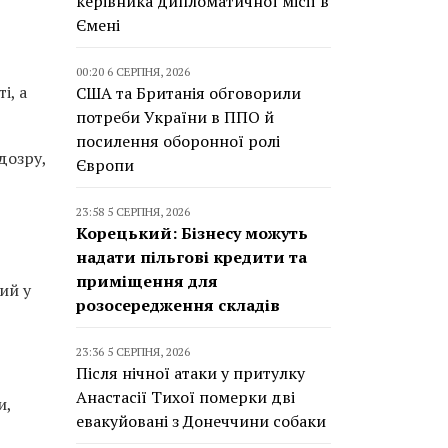
керівника дипломатичної місії в
Ємені
00:20 6 СЕРПНЯ, 2026
і, а
США та Британія обговорили
потреби України в ППО й
посилення оборонної ролі
дозру,
Європи
23:58 5 СЕРПНЯ, 2026
Корецький: Бізнесу можуть
надати пільгові кредити та
приміщення для
ий у
розосередження складів
23:36 5 СЕРПНЯ, 2026
Після нічної атаки у притулку
Анастасії Тихої померки дві
и,
евакуйовані з Донеччини собаки