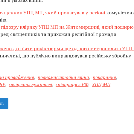
ни в умовах війни.
вященник УПЦ МП, який пропагував у регіоні
комуністичн
мію.
 підозру клірику УПЦ МП на Житомирщині, який поширю
еред священників та прихожан релігійної громади
джено до п’яти років тюрми ще одного митрополита УПЦ
інниччині, що публічно виправдовував російську збройну
ні провадження
,
повномасштабна війна
,
покарання
,
БУ
,
священнослужителі
,
співпраця з РФ
,
УПЦ МП
am