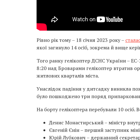
Рівно рік тому – 18 січня 2023 року –
стала
якої загинуло 14 осіб, зокрема й вище ке
Того ранку гелікоптер ДСНС України – EC-2
8:20 над Броварами гелікоптер втратив ор
житлових кварталів міста.
Унаслідок падіння у дитсадку виникла пож
було пошкоджено три поряд припарковані 
На борту гелікоптера перебували 10 осіб. 
Денис Монастирський – міністр внут
Євгеній Єнін – перший заступник мін
Юрій Лубкович – державний секрета