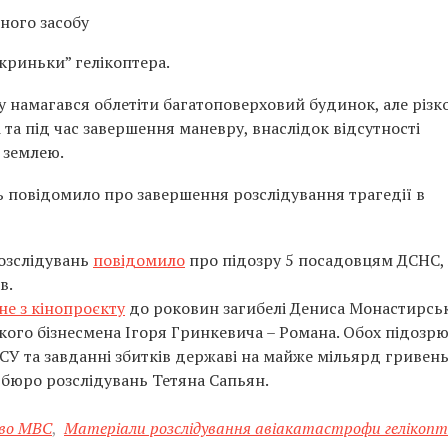
ного засобу
криньки” гелікоптера.
у намагався облетіти багатоповерховий будинок, але різк
 та під час завершення маневру, внаслідок відсутності
 землею.
 повідомило про завершення розслідування трагедії в
розслідувань
повідомило
про підозру 5 посадовцям ДСНС, 
в.
не з кінопроєкту
до роковин загибелі Дениса Монастирськ
ького бізнесмена Ігоря Гринкевича – Романа. Обох підозр
ЗСУ та завданні збитків державі на майже мільярд гривень
бюро розслідувань Тетяна Сапьян.
во МВС
,
Матеріали розслідування авіакатастрофи гелікоп