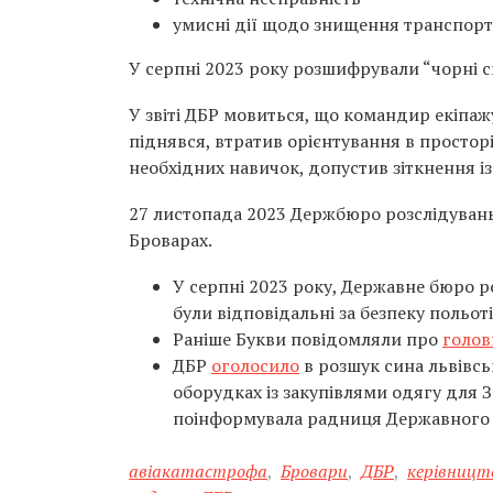
умисні дії щодо знищення транспорт
У серпні 2023 року розшифрували “чорні с
У звіті ДБР мовиться, що командир екіпаж
піднявся, втратив орієнтування в просторі
необхідних навичок, допустив зіткнення із
27 листопада 2023 Держбюро розслідувань
Броварах.
У серпні 2023 року, Державне бюро 
були відповідальні за безпеку польоті
Раніше Букви повідомляли про
голов
ДБР
оголосило
в ​розшук сина львівс
оборудках із закупівлями одягу для 
поінформувала радниця Державного 
авіакатастрофа
,
Бровари
,
ДБР
,
керівницт