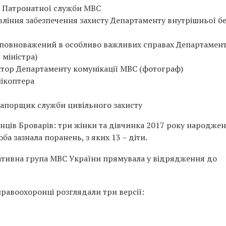
а Патронатної служби МВС
ління забезпечення захисту Департаменту внутрішньої б
повноважений в особливо важливих справах Департамен
міністра)
тор Департаменту комунікації МВС (фотограф)
ікоптера
рапорщик служби цивільного захисту
нців Броварів: три жінки та дівчинка 2017 року народжен
ба зазнала поранень, з яких 13 – діти.
ативна група МВС України прямувала у відрядження до
равоохоронці розглядали три версії: