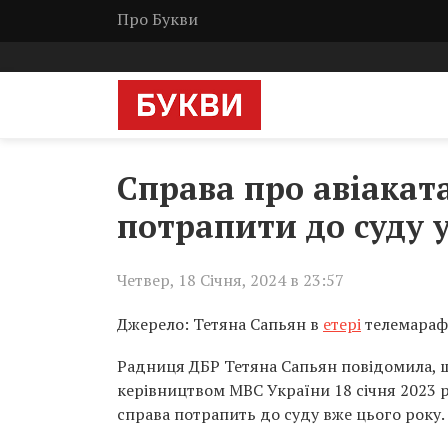
Про Букви
Справа про авіакат
потрапити до суду у
Четвер, 18 Січня, 2024 в 23:57
Джерело: Тетяна Сапьян в
етері
телемараф
Радниця ДБР Тетяна Сапьян повідомила, щ
керівництвом МВС України 18 січня 2023 
справа потрапить до суду вже цього року.