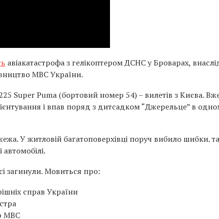
сь
авіакатастрофа з гелікоптером ДСНС у Броварах, внаслі
рівництво МВС України.
25 Super Puma (бортовий номер 54) – вилетів з Києва. Вже
ієнтування і впав поряд з дитсадком “Джерельце” в одно
ежа. У житловій багатоповерхівці поруч вибило шибки. т
автомобілі.
Всі загинули. Мовиться про:
рішніх справ України
істра
р МВС