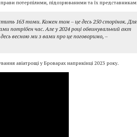
справи потерпілими, підозрюваними та їх представникам
стить 163 томи. Кожен том – це десь 250 сторінок. Для
ми потрібен час. Але у 2024 році обвинувальний акт
десь весною ми з вами про це поговоримо, –
вання авіатрощі у Броварах наприкінці 2023 року.