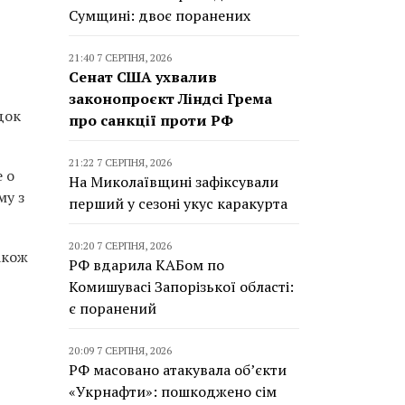
Сумщині: двоє поранених
21:40 7 СЕРПНЯ, 2026
Сенат США ухвалив
законопроєкт Ліндсі Грема
док
про санкції проти РФ
21:22 7 СЕРПНЯ, 2026
 о
На Миколаївщині зафіксували
му з
перший у сезоні укус каракурта
20:20 7 СЕРПНЯ, 2026
акож
РФ вдарила КАБом по
Комишувасі Запорізької області:
є поранений
20:09 7 СЕРПНЯ, 2026
РФ масовано атакувала об’єкти
«Укрнафти»: пошкоджено сім