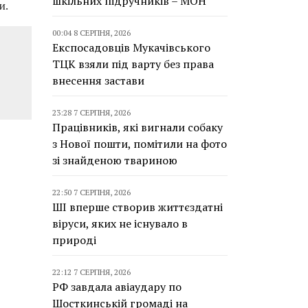
шкільних підручників – МОН
и.
00:04 8 СЕРПНЯ, 2026
Експосадовців Мукачівського
ТЦК взяли під варту без права
внесення застави
23:28 7 СЕРПНЯ, 2026
Працівників, які вигнали собаку
з Нової пошти, помітили на фото
зі знайденою твариною
22:50 7 СЕРПНЯ, 2026
ШІ вперше створив життєздатні
віруси, яких не існувало в
природі
22:12 7 СЕРПНЯ, 2026
РФ завдала авіаудару по
Шосткинській громаді на