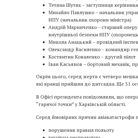
Тетяна Шутяк – заступниця керівник
Михайло Павлушко – начальник управ
НПУ (начальник охорони міністра)
Андрій Маринченко – старший оперу
внутрішньої безпеки НПУ (охоронець 
Микола Анацький – провідний інспек
Олександр Василенко – командир гел
Костянтин Коваленко – другий пілот
Іван Касьянов – бортовий механік, п
Окрім цього, серед жертв є четверо мешка
які вранці прийшли до дитсадка. Ще 31 осо
В Офісі президента повідомляли, що опер
“гарячої точки” у Харківській області.
Серед ймовірних причин авіакатастрофи п
порушення правил польоту
технічна несправність