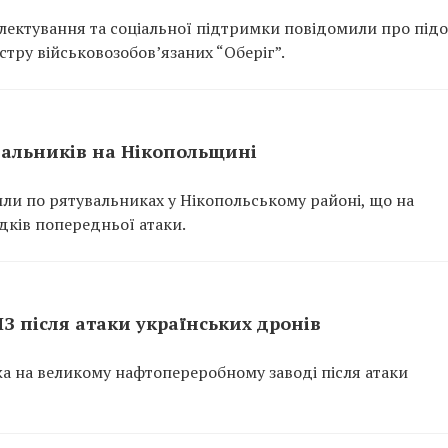
ектування та соціальної підтримки повідомили про підо
тру військовозобов’язаних “Оберіг”.
вальників на Нікопольщині
или по рятувальниках у Нікопольському районі, що на
ідків попередньої атаки.
ПЗ після атаки українських дронів
ежа на великому нафтопереробному заводі після атаки