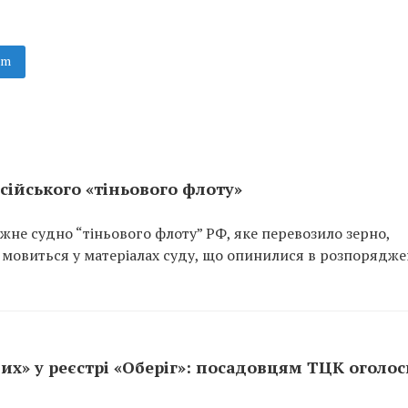
am
сійського «тіньового флоту»
не судно “тіньового флоту” РФ, яке перевозило зерно,
 мовиться у матеріалах суду, що опинилися в розпорядже
их» у реєстрі «Оберіг»: посадовцям ТЦК оголо