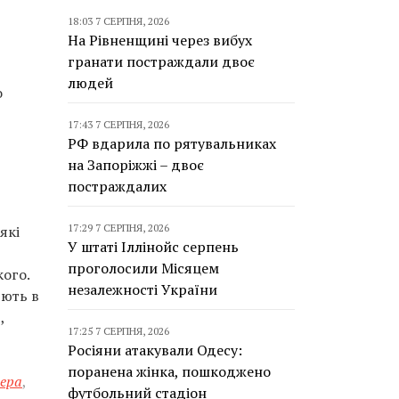
18:03 7 СЕРПНЯ, 2026
На Рівненщині через вибух
гранати постраждали двоє
людей
о
17:43 7 СЕРПНЯ, 2026
РФ вдарила по рятувальниках
на Запоріжжі – двоє
постраждалих
17:29 7 СЕРПНЯ, 2026
які
У штаті Іллінойс серпень
проголосили Місяцем
ого.
незалежності України
юють в
,
17:25 7 СЕРПНЯ, 2026
Росіяни атакували Одесу:
поранена жінка, пошкоджено
тера
,
футбольний стадіон